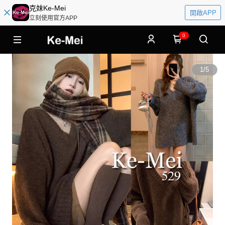
克妹Ke-Mei
開啟APP
立刻使用官方APP
0
1
/
5