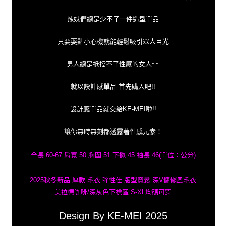
辣妹們總是少不了一件造型單品
只要耍點小心機就能輕鬆吸引眾人目光
男人總是抵擋不了性感的女人~~
就以設計感單品 首先購入吧!!
設計感單品就交給KE-MEI啦!!
讓你無時無刻都透露著性感元素！
全長 60-67 肩寬 50 胸圍 51 下擺 45 袖長 46(單位：公分)
2025秋冬新品 厚款 毛衣 彈性佳 版型寬鬆 深V慵懶風毛衣
美拉德咖啡/深灰色下標區 S-XL均碼可穿
Design By KE-MEI 2025