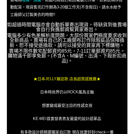
動配貨，現貨售完訂作期為3-20個工作天(不含假日)，請水水給予
工廠師父訂製美衣的時間!!
如超過時間電腦亦會自動拆單寄出現貨，待缺貨到後賣場
會自行負擔郵資幫買家寄出。
電腦多少有色差解析度問題，大部份買家們極度要求收到
全新商品，賣場有自己的工廠開布訂作除瑕疵品保障換
新，恕不接受退換款，請可以接受的買家再下標購物。
賣場不限件數宅配郵資均85元，7-11訂單郵資均85元。
購物滿千即享免郵。(不含A、M編號、出清、下殺折扣商
品)。
★日本JELLY雜誌款 店長超質感推薦★
日本時尚界仍以ROCK風為主軸
想要變成最受注目的性感女孩
KE-MEI首要發表男友最愛的設計感單品
有多款設計師精選獨家自訂款 現在就要好好check一番