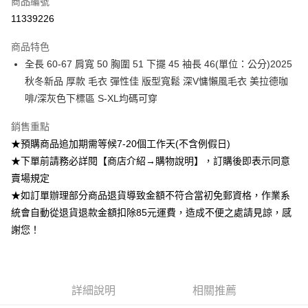
商品編號
超商取貨付款
11339226
Apple Pay
商品特色
ATM付款
全長 60-67 肩寬 50 胸圍 51 下擺 45 袖長 46(單位：公分)2025
秋冬新品 厚款 毛衣 彈性佳 版型寬鬆 深V慵懶風毛衣 美拉德咖
運送方式
啡/深灰色下標區 S-XL均碼可穿
全家付款取貨
銷售重點
每筆NT$85，滿NT$1,200(含以上)免運費
★預購商品追加期需等候7-20個工作天(不含例假日)
付款後全家取貨
★下單前請務必詳閱【商店介紹→購物說明】，訂購後即表示同意
賣場規定
每筆NT$85，滿NT$1,200(含以上)免運費
★如訂單辦理部分商品退貨導致金額不符合當初免郵資格，作業系
7-11付款取貨
統會自動從退貨退款金額扣除85元運費，造成不便之處請見諒，感
每筆NT$85，滿NT$1,200(含以上)免運費
謝您！
付款後7-11取貨
每筆NT$85，滿NT$1,200(含以上)免運費
詳細說明
相關推薦
宅配