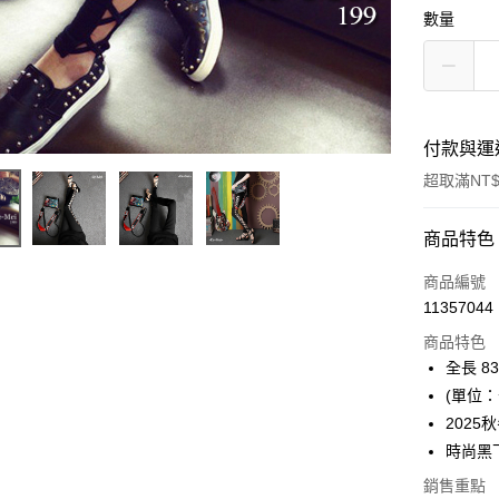
數量
付款與運
超取滿NT$
付款方式
商品特色
信用卡一
商品編號
11357044
超商取貨
商品特色
Apple Pay
全長 83
(單位：
ATM付款
2025
時尚黑
運送方式
銷售重點