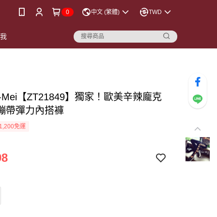
0
中文 (繁體)
TWD
點我
-Mei【ZT21849】獨家！歐美辛辣龐克
繃帶彈力內搭褲
1,200免運
98