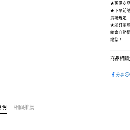
★預購商品
全家付款
★下單前
每筆NT$8
賣場規定
付款後全
★如訂單
每筆NT$8
統會自動
謝您！
7-11付款
每筆NT$8
商品相關分
付款後7-1
每筆NT$8
▪️ 超划算
分享
宅配
｜Ke-Me
每筆NT$8
KOREA
BOTTO
說明
相關推薦