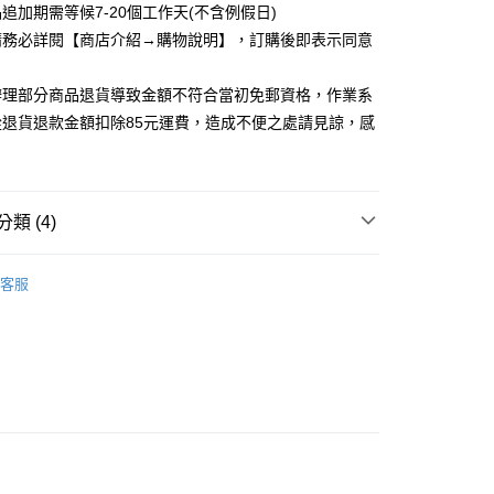
追加期需等候7-20個工作天(不含例假日)
取貨
請務必詳閱【商店介紹→購物說明】，訂購後即表示同意
5，滿NT$1,200(含以上)免運費
家取貨
辦理部分商品退貨導致金額不符合當初免郵資格，作業系
5，滿NT$1,200(含以上)免運費
從退貨退款金額扣除85元運費，造成不便之處請見諒，感
取貨
5，滿NT$1,200(含以上)免運費
類 (4)
1取貨
5，滿NT$1,200(含以上)免運費
_任二件，199/件
客服
i 獨家自訂款
5，滿NT$1,200(含以上)免運費
．精品配件
性感褲襪/絲襪
M．褲子、裙子