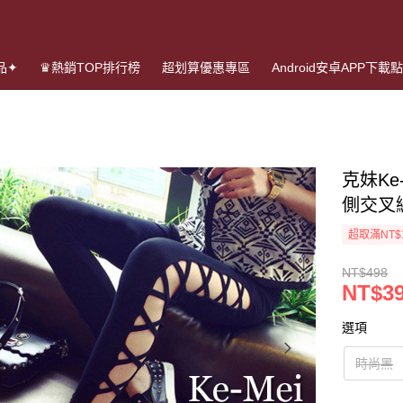
品✦
♛熱銷TOP排行榜
超划算優惠專區
Android安卓APP下載
克妹Ke
側交叉
超取滿NT$
NT$498
NT$3
選項
時尚黑