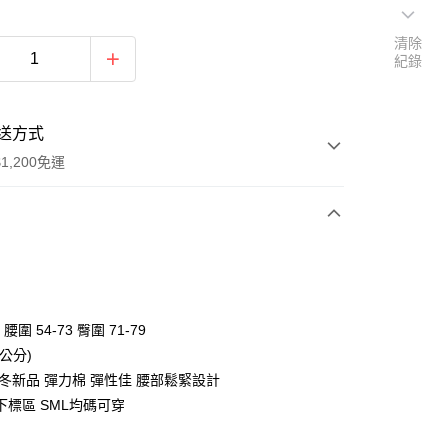
清除
紀錄
送方式
1,200免運
次付款
付款
 腰圍 54-73 臀圍 71-79
公分)
秋冬新品 彈力棉 彈性佳 腰部鬆緊設計
下標區 SML均碼可穿