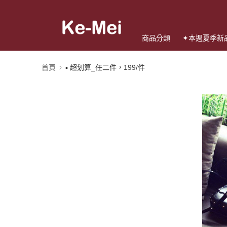
商品分類
✦本週夏季新
首頁
▪️ 超划算_任二件，199/件