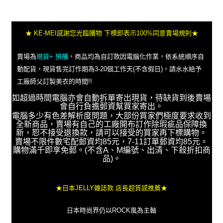
★ KE-MEI感謝您光臨購物 下標即表示100%同意賣場規則★
賣場為
現貨+ 預購
，商品均為自訂款因電腦化作業，依系統順序自
動配貨，現貨售完訂作期為3-20個工作天(不含假日)，請水水給予
工廠師父訂製美衣的時間!!
如超過時間電腦亦會自動拆單寄出現貨，待缺貨到後賣場
會自行負擔郵資幫買家寄出。
電腦多少有色差解析度問題，大部份買家們極度要求收到
全新商品，賣場有自己的工廠開布訂作除瑕疵品保障換
新，恕不接受退換款，請可以接受的買家再下標購物。
賣場不限件數宅配郵資均85元，7-11訂單郵資均85元。
購物滿千即享免郵。(不含A、M編號、出清、下殺折扣商
品)。
★日本JELLY雜誌款 店長超質感推薦★
日本時尚界仍以ROCK風為主軸