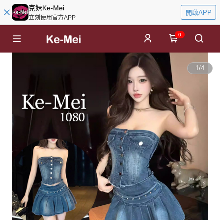
克妹Ke-Mei
開啟APP
立刻使用官方APP
0
1
/
4