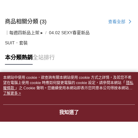
商品相關分類 (3)
查看全部
｜每週四新品上架 ▸
04.02 SEXY春夏新品
SUIT．套裝
本分類熱銷
全站排行
本網站中使用 cookie，欲查詢有關本網站使用 cookie 方式之詳情，及若您不希
熱門標籤
望在電腦上使用 cookie 時應如何變更電腦的 cookie 設定，請參閱本網站「
隱私
權條款
」之 Cookie 聲明。您繼續使用本網站即表示您同意本公司得按本網站使
用條款之 Cookie 聲明使用 cookie。
了解更多 >
我知道了