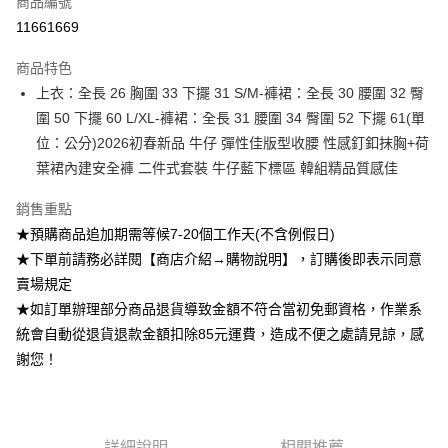
商品編號
超商取貨付款
11661669
Apple Pay
商品特色
ATM付款
上衣：全長 26 胸圍 33 下擺 31 S/M-褲裙：全長 30 腰圍 32 臀
圍 50 下擺 60 L/XL-褲裙：全長 31 腰圍 34 臀圍 52 下擺 61(單
運送方式
位：公分)2026初春新品 牛仔 彈性佳版型收腰 性感釘釦抹胸+荷
葉裙內建安全褲 二件式套裝 牛仔藍下標區 韓組精品質感佳
全家付款取貨
每筆NT$85，滿NT$1,200(含以上)免運費
銷售重點
付款後全家取貨
★預購商品追加期需等候7-20個工作天(不含例假日)
★下單前請務必詳閱【商店介紹→購物說明】，訂購後即表示同意
每筆NT$85，滿NT$1,200(含以上)免運費
賣場規定
7-11付款取貨
★如訂單辦理部分商品退貨導致金額不符合當初免郵資格，作業系
每筆NT$85，滿NT$1,200(含以上)免運費
統會自動從退貨退款金額扣除85元運費，造成不便之處請見諒，感
謝您！
付款後7-11取貨
每筆NT$85，滿NT$1,200(含以上)免運費
宅配
詳細說明
相關推薦