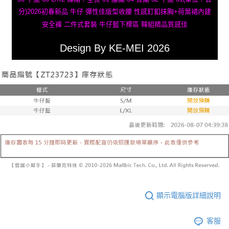
分)2026初春新品 牛仔 彈性佳版型收腰 性感釘釦抹胸+荷葉裙內建
安全褲 二件式套裝 牛仔藍下標區 韓組精品質感佳
Design By KE-MEI 2026
顯示電腦版詳細說明
客服