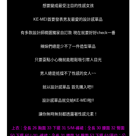
想要變成最受注目的性感女孩
KE-MEI首要發表男友最愛的設計感單品
有多款設計師精選獨家自訂款 現在就要好好check一番
辣妹們總是少不了一件造型單品
只要耍點小心機就能輕鬆吸引眾人目光
男人總是抵擋不了性感的女人~~
就以設計感單品 首先購入吧!!
設計感單品就交給KE-MEI啦!!
讓你無時無刻都透露著性感元素！
上衣：全長 26 胸圍 33 下擺 31 S/M-褲裙：全長 30 腰圍 32 臀圍
50 下擺 60 L/XL-褲裙：全長 31 腰圍 34 臀圍 52 下擺 61(單位：公