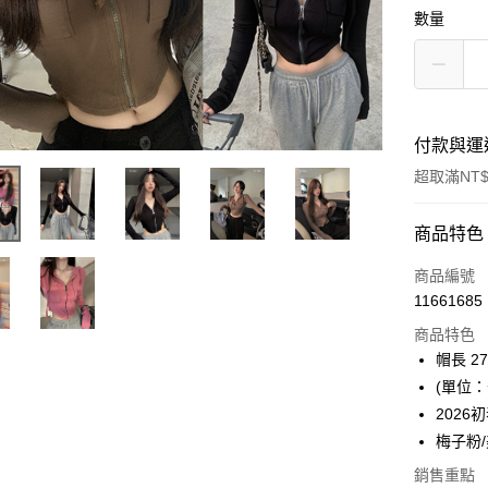
數量
付款與運
超取滿NT$
付款方式
商品特色
信用卡一
商品編號
11661685
超商取貨
商品特色
Apple Pay
帽長 27
(單位：
ATM付款
2026
梅子粉
運送方式
銷售重點