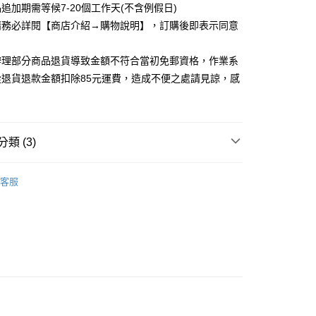
追加期需等候7-20個工作天(不含例假日)
取貨
請務必詳閱【商店介紹→購物說明】，訂購後即表示同意
5，滿NT$1,200(含以上)免運費
家取貨
辦理部分商品退貨導致金額不符合當初免郵資格，作業系
5，滿NT$1,200(含以上)免運費
從退貨退款金額扣除85元運費，造成不便之處請見諒，感
取貨
5，滿NT$1,200(含以上)免運費
類 (3)
1取貨
5，滿NT$1,200(含以上)免運費
_任二件，288/件
客服
ES．上衣、背心、襯衫
5，滿NT$1,200(含以上)免運費
品上架 ▸
04.02 SEXY春夏新品