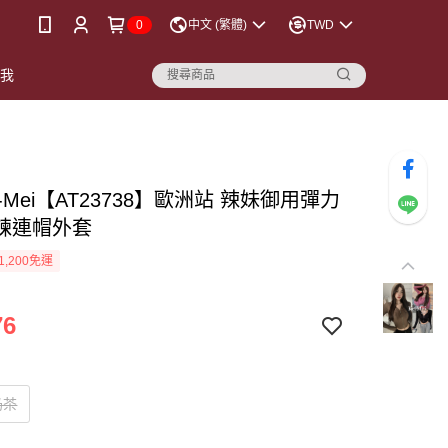
0
中文 (繁體)
TWD
點我
-Mei【AT23738】歐洲站 辣妹御用彈力
鍊連帽外套
1,200免運
76
奶茶