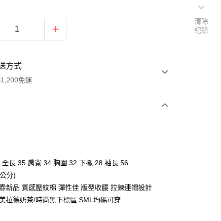
清除
紀錄
送方式
1,200免運
次付款
付款
 全長 35 肩寬 34 胸圍 32 下擺 28 袖長 56
公分)
初春新品 質感壓紋棉 彈性佳 版型收腰 拉鍊連帽設計
/美拉德奶茶/時尚黑下標區 SML均碼可穿