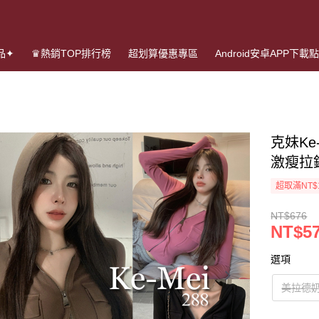
品✦
♛熱銷TOP排行榜
超划算優惠專區
Android安卓APP下載
克妹Ke
激瘦拉
超取滿NT$
NT$676
NT$5
選項
美拉德