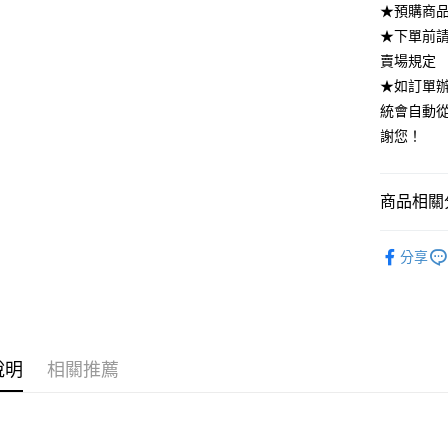
★預購商品
全家付款
★下單前
每筆NT$8
賣場規定
付款後全
★如訂單
每筆NT$8
統會自動
謝您！
7-11付款
每筆NT$8
商品相關分
付款後7-1
每筆NT$8
｜每週四新
分享
宅配
SUIT．套
每筆NT$8
「現貨售完
說明
相關推薦