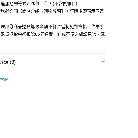
追加期需等候7-20個工作天(不含例假日)
取貨
請務必詳閱【商店介紹→購物說明】，訂購後即表示同意
5，滿NT$1,200(含以上)免運費
家取貨
辦理部分商品退貨導致金額不符合當初免郵資格，作業系
5，滿NT$1,200(含以上)免運費
從退貨退款金額扣除85元運費，造成不便之處請見諒，感
取貨
5，滿NT$1,200(含以上)免運費
類 (3)
1取貨
5，滿NT$1,200(含以上)免運費
品上架 ▸
04.02 SEXY春夏新品
客服
裝
5，滿NT$1,200(含以上)免運費
不追 快速出貨 」