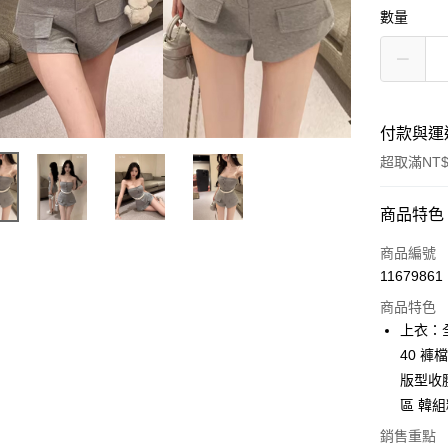
數量
付款與運
超取滿NT$
付款方式
商品特色
信用卡一
商品編號
11679861
超商取貨
商品特色
Apple Pay
上衣：全
40 褲
ATM付款
版型收
區 韓
運送方式
銷售重點