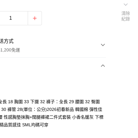
清除
紀錄
送方式
1,200免運
次付款
付款
長 18 胸圍 33 下擺 32 褲子：全長 29 腰圍 32 臀圍
檔 30 褲管 28(單位：公分)2026初春新品 韓國棉 彈性佳
腰 性感胸墊抹胸+闊腿褲裙二件式套裝 小香名媛灰 下標
組精品質感佳 SML均碼可穿