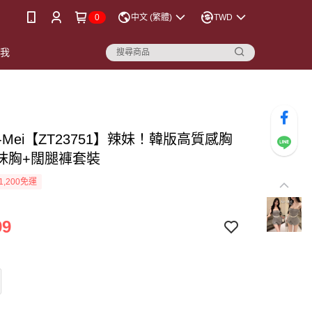
0
中文 (繁體)
TWD
點我
-Mei【ZT23751】辣妹！韓版高質感胸
抹胸+闊腿褲套裝
1,200免運
99