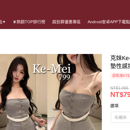
品✦
♛熱銷TOP排行榜
超划算優惠專區
Android安卓APP下載
克妹Ke
墊性感
超取滿NT$
NT$1,065
NT$7
選項
名媛灰