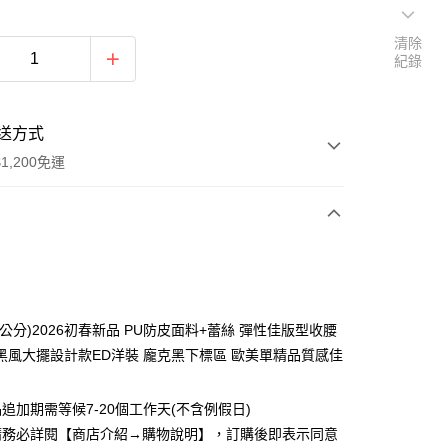
清除
紀錄
送方式
1,200免運
次付款
付款
公分)2026初春新品 PU防皮面料+蕾絲 彈性佳版型收腰
黑風大擺設計款ED洋裝 龐克黑下標區 歐美單精品質感佳
追加期需等候7-20個工作天(不含例假日)
請務必詳閱【商店介紹→購物說明】，訂購後即表示同意