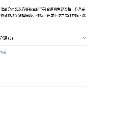
取貨
辦理部分商品退貨導致金額不符合當初免郵資格，作業系
5，滿NT$1,200(含以上)免運費
從退貨退款金額扣除85元運費，造成不便之處請見諒，感
家取貨
5，滿NT$1,200(含以上)免運費
取貨
類 (3)
5，滿NT$1,200(含以上)免運費
品上架 ▸
04.02 SEXY春夏新品
1取貨
客服
洋裝
5，滿NT$1,200(含以上)免運費
不追 快速出貨 」
5，滿NT$1,200(含以上)免運費