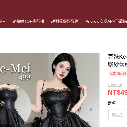
品✦
♛熱銷TOP排行榜
超划算優惠專區
Android安卓APP下載
克妹Ke
膨紗蕾
超取滿NT$
NT$665
NT$4
選項
龐克黑