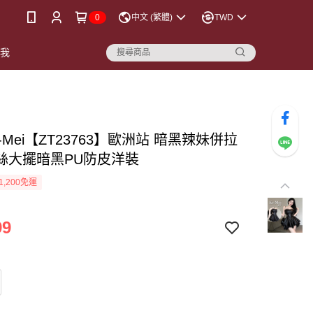
0
中文 (繁體)
TWD
點我
-Mei【ZT23763】歐洲站 暗黑辣妹併拉
絲大擺暗黑PU防皮洋裝
1,200免運
99