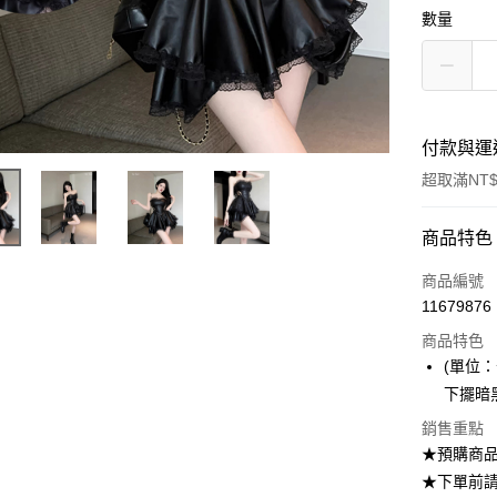
數量
付款與運
超取滿NT$
付款方式
商品特色
信用卡一
商品編號
11679876
超商取貨
商品特色
Apple Pay
(單位：
下擺暗
ATM付款
銷售重點
★預購商品
運送方式
★下單前