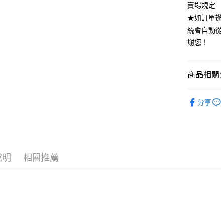
賣場規定
全家付款
★如訂單
每筆NT$8
統會自動
付款後全
謝您！
每筆NT$8
7-11付款
商品相關分
每筆NT$8
｜每週四新
付款後7-1
分享
DRESS．
每筆NT$8
「現貨售完
宅配
每筆NT$8
說明
相關推薦