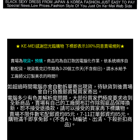
★ KE-MEI感謝您光臨購物 下標即表示100%同意賣場規則★
賣場為
現貨+ 預購
，商品均為自訂款因電腦化作業，依系統順序自
動配貨，現貨售完訂作期為3-20個工作天(不含假日)，請水水給予
工廠師父訂製美衣的時間!!
如超過時間電腦亦會自動拆單寄出現貨，待缺貨到後賣場
會自行負擔郵資幫買家寄出。
電腦多少有色差解析度問題，大部份買家們極度要求收到
全新商品，賣場有自己的工廠開布訂作除瑕疵品保障換
新，恕不接受退換款，請可以接受的買家再下標購物。
賣場不限件數宅配郵資均85元，7-11訂單郵資均85元。
購物滿千即享免郵。(不含A、M編號、出清、下殺折扣商
品)。