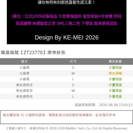
讓你無時無刻都透露著性感元素！
(單位：公分)2026初春新品 卡其軍風面料 版型很挺A字收腰 附同
質感腰帶 無彈版型正常 SML三碼二色 下標區 歐美單質感佳
Design By KE-MEI 2026