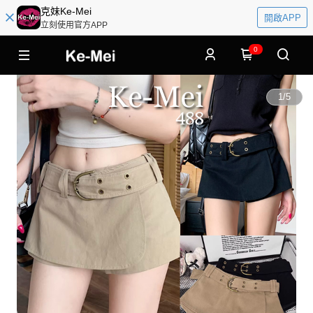
克妹Ke-Mei
開啟APP
立刻使用官方APP
0
1
/
5