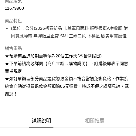
商品編號
超商取貨付款
11679900
Apple Pay
商品特色
ATM付款
(單位：公分)2026初春新品 卡其軍風面料 版型很挺A字收腰 附
同質感腰帶 無彈版型正常 SML三碼二色 下標區 歐美單質感佳
運送方式
銷售重點
全家付款取貨
★預購商品追加期需等候7-20個工作天(不含例假日)
每筆NT$85，滿NT$1,200(含以上)免運費
★下單前請務必詳閱【商店介紹→購物說明】，訂購後即表示同意
付款後全家取貨
賣場規定
★如訂單辦理部分商品退貨導致金額不符合當初免郵資格，作業系
每筆NT$85，滿NT$1,200(含以上)免運費
統會自動從退貨退款金額扣除85元運費，造成不便之處請見諒，感
7-11付款取貨
謝您！
每筆NT$85，滿NT$1,200(含以上)免運費
付款後7-11取貨
每筆NT$85，滿NT$1,200(含以上)免運費
詳細說明
相關推薦
宅配