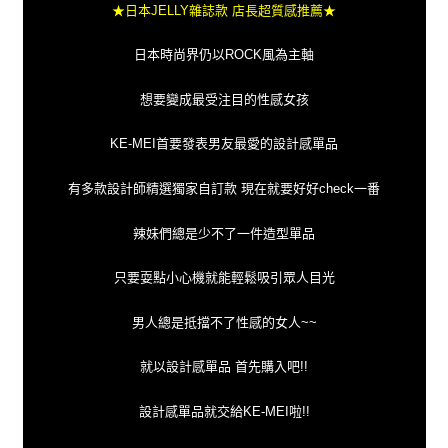
★日本JELLY雜誌款 店長超質感推薦★
日本時尚界仍以ROCK風為主軸
想要變成最受注目的性感女孩
KE-MEI首要發表男友最愛的設計感單品
有多款設計師精選獨家自訂款 現在就要好好check一番
辣妹們總是少不了一件造型單品
只要耍點小心機就能輕鬆吸引眾人目光
男人總是抵擋不了性感的女人~~
就以設計感單品 首先購入吧!!
設計感單品就交給KE-MEI啦!!