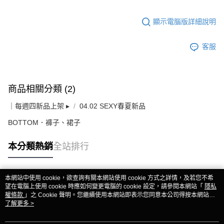
顯示電腦版詳細說明
客服
商品相關分類 (2)
｜每週四新品上架 ▸
04.02 SEXY春夏新品
BOTTOM．褲子、裙子
本分類熱銷
全站排行
本網站中使用 cookie，欲查詢有關本網站使用 cookie 方式之詳情，及若您不希
熱門標籤
望在電腦上使用 cookie 時應如何變更電腦的 cookie 設定，請參閱本網站「
隱私
權條款
」之 Cookie 聲明。您繼續使用本網站即表示您同意本公司得按本網站使
用條款之 Cookie 聲明使用 cookie。
了解更多 >