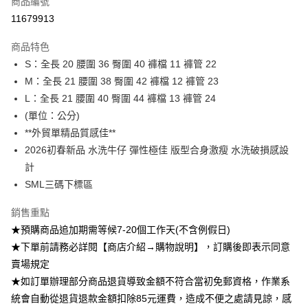
商品編號
超商取貨付款
11679913
Apple Pay
商品特色
ATM付款
S：全長 20 腰圍 36 臀圍 40 褲檔 11 褲管 22
M：全長 21 腰圍 38 臀圍 42 褲檔 12 褲管 23
運送方式
L：全長 21 腰圍 40 臀圍 44 褲檔 13 褲管 24
(單位：公分)
全家付款取貨
**外貿單精品質感佳**
每筆NT$85，滿NT$1,200(含以上)免運費
2026初春新品 水洗牛仔 彈性極佳 版型合身激瘦 水洗破損感設
付款後全家取貨
計
每筆NT$85，滿NT$1,200(含以上)免運費
SML三碼下標區
7-11付款取貨
銷售重點
每筆NT$85，滿NT$1,200(含以上)免運費
★預購商品追加期需等候7-20個工作天(不含例假日)
★下單前請務必詳閱【商店介紹→購物說明】，訂購後即表示同意
付款後7-11取貨
賣場規定
每筆NT$85，滿NT$1,200(含以上)免運費
★如訂單辦理部分商品退貨導致金額不符合當初免郵資格，作業系
宅配
統會自動從退貨退款金額扣除85元運費，造成不便之處請見諒，感