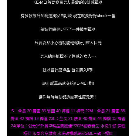
KE-MEI首要發表男友最愛的設計感單品
有多款設計師精選獨家自訂款 現在就要好好check一番
辣妹們總是少不了一件造型單品
只要耍點小心機就能輕鬆吸引眾人目光
男人總是抵擋不了性感的女人~~
就以設計感單品 首先購入吧!!
設計感單品就交給KE-MEI啦!!
讓你無時無刻都透露著性感元素！
S：全長 20 腰圍 36 臀圍 40 褲檔 11 褲管 22M：全長 21 腰圍 38
臀圍 42 褲檔 12 褲管 23L：全長 21 腰圍 40 臀圍 44 褲檔 13 褲管
24(單位：公分)**外貿單精品質感佳**2026初春新品 水洗牛仔 彈性
極佳 版型合身激瘦 水洗破損感設計SML三碼下標區