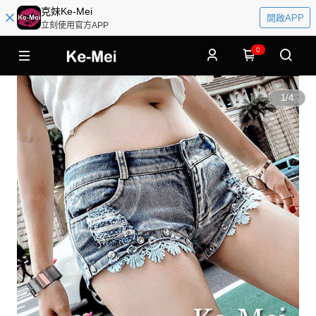
克妹Ke-Mei
開啟APP
立刻使用官方APP
0
1
/
4