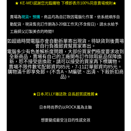
★ KE-MEI感謝您光臨購物 下標即表示100%同意賣場規則★
賣場為
現貨+ 預購
，商品均為自訂款因電腦化作業，依系統順序自
動配貨，現貨售完訂作期為3-20個工作天(不含假日)，請水水給予
工廠師父訂製美衣的時間!!
如超過時間電腦亦會自動拆單寄出現貨，待缺貨到後賣場
會自行負擔郵資幫買家寄出。
電腦多少有色差解析度問題，大部份買家們極度要求收到
全新商品，賣場有自己的工廠開布訂作除瑕疵品保障換
新，恕不接受退換款，請可以接受的買家再下標購物。
賣場不限件數宅配郵資均85元，7-11訂單郵資均85元。
購物滿千即享免郵。(不含A、M編號、出清、下殺折扣商
品)。
★日本JELLY雜誌款 店長超質感推薦★
日本時尚界仍以ROCK風為主軸
想要變成最受注目的性感女孩