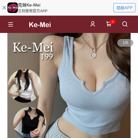
克妹Ke-Mei
開啟APP
立刻使用官方APP
0
1
/
6