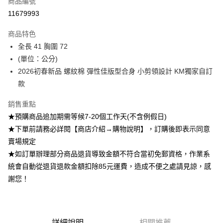
商品編號
超商取貨付款
11679993
Apple Pay
商品特色
ATM付款
全長 41 胸圍 72
(單位：公分)
運送方式
2026初春新品 螺紋棉 彈性佳版型合身 小剪領設計 KM獨家自訂
款
全家付款取貨
每筆NT$85，滿NT$1,200(含以上)免運費
銷售重點
付款後全家取貨
★預購商品追加期需等候7-20個工作天(不含例假日)
★下單前請務必詳閱【商店介紹→購物說明】，訂購後即表示同意
每筆NT$85，滿NT$1,200(含以上)免運費
賣場規定
7-11付款取貨
★如訂單辦理部分商品退貨導致金額不符合當初免郵資格，作業系
每筆NT$85，滿NT$1,200(含以上)免運費
統會自動從退貨退款金額扣除85元運費，造成不便之處請見諒，感
謝您！
付款後7-11取貨
每筆NT$85，滿NT$1,200(含以上)免運費
宅配
詳細說明
相關推薦