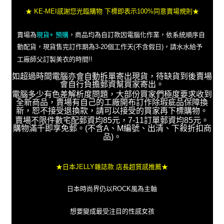
★ KE-MEI感謝您光臨購物 下標即表示100%同意賣場規則★
賣場為
現貨+ 預購
，商品均為自訂款因電腦化作業，依系統順序自
動配貨，現貨售完訂作期為3-20個工作天(不含假日)，請水水給予
工廠師父訂製美衣的時間!!
如超過時間電腦亦會自動拆單寄出現貨，待缺貨到後賣場
會自行負擔郵資幫買家寄出。
電腦多少有色差解析度問題，大部份買家們極度要求收到
全新商品，賣場有自己的工廠開布訂作除瑕疵品保障換
新，恕不接受退換款，請可以接受的買家再下標購物。
賣場不限件數宅配郵資均85元，7-11訂單郵資均85元。
購物滿千即享免郵。(不含A、M編號、出清、下殺折扣商
品)。
★日本JELLY雜誌款 店長超質感推薦★
日本時尚界仍以ROCK風為主軸
想要變成最受注目的性感女孩