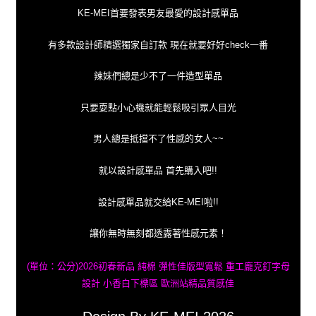
KE-MEI首要發表男友最愛的設計感單品
有多款設計師精選獨家自訂款 現在就要好好check一番
辣妹們總是少不了一件造型單品
只要耍點小心機就能輕鬆吸引眾人目光
男人總是抵擋不了性感的女人~~
就以設計感單品 首先購入吧!!
設計感單品就交給KE-MEI啦!!
讓你無時無刻都透露著性感元素！
(單位：公分)2026初春新品 純棉 彈性佳版型寬鬆 重工龐克釘字母
設計 小香白下標區 歐洲站精品質感佳