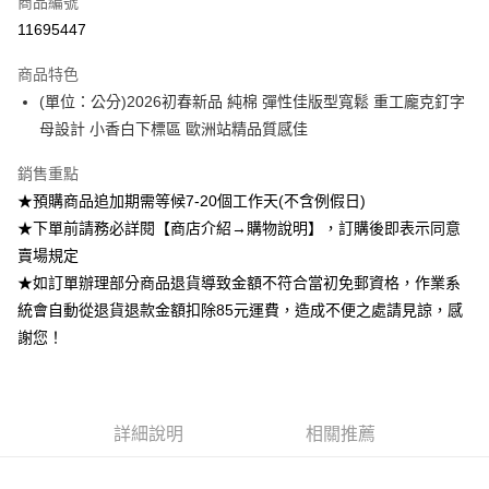
商品編號
超商取貨付款
11695447
Apple Pay
商品特色
ATM付款
(單位：公分)2026初春新品 純棉 彈性佳版型寬鬆 重工龐克釘字
母設計 小香白下標區 歐洲站精品質感佳
運送方式
銷售重點
全家付款取貨
★預購商品追加期需等候7-20個工作天(不含例假日)
每筆NT$85，滿NT$1,200(含以上)免運費
★下單前請務必詳閱【商店介紹→購物說明】，訂購後即表示同意
付款後全家取貨
賣場規定
★如訂單辦理部分商品退貨導致金額不符合當初免郵資格，作業系
每筆NT$85，滿NT$1,200(含以上)免運費
統會自動從退貨退款金額扣除85元運費，造成不便之處請見諒，感
7-11付款取貨
謝您！
每筆NT$85，滿NT$1,200(含以上)免運費
付款後7-11取貨
每筆NT$85，滿NT$1,200(含以上)免運費
詳細說明
相關推薦
宅配