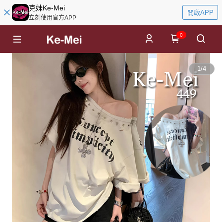
克妹Ke-Mei
開啟APP
立刻使用官方APP
0
1
/
4