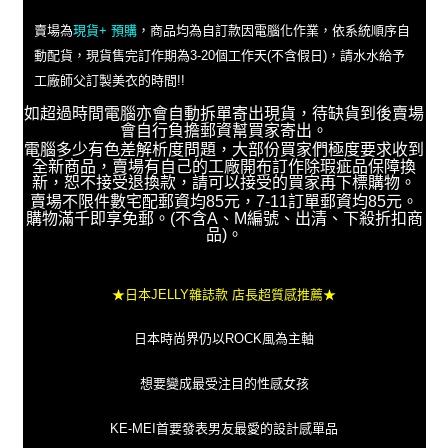
賣場為
現貨+ 預購
，商品均為自訂款因電腦化作業，依系統順序自
動配貨，現貨售完訂作期為3-20個工作天(不含假日)，請水水給予
工廠師父訂製美衣的時間!!
如超過時間電腦亦會自動拆單寄出現貨，待缺貨到後賣場
會自行負擔郵資幫買家寄出。
電腦多少有色差解析度問題，大部份買家們極度要求收到
全新商品，賣場有自己的工廠開布訂作除瑕疵品保障換
新，恕不接受退換款，請可以接受的買家再下標購物。
賣場不限件數宅配郵資均85元，7-11訂單郵資均85元。
購物滿千即享免郵。(不含A、M編號、出清、下殺折扣商
品)。
★日本JELLY雜誌款 店長超質感推薦★
日本時尚界仍以ROCK風為主軸
想要變成最受注目的性感女孩
KE-MEI首要發表男友最愛的設計感單品