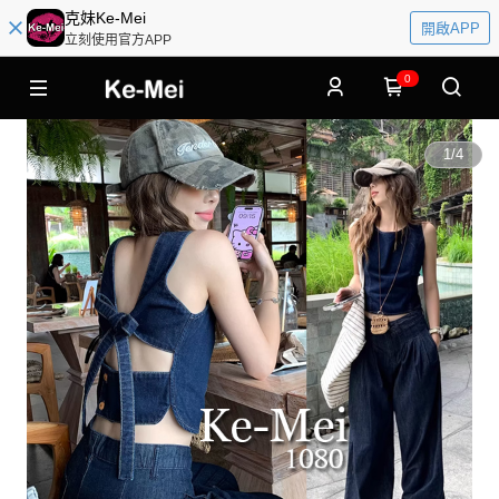
克妹Ke-Mei
開啟APP
立刻使用官方APP
0
1
/
4