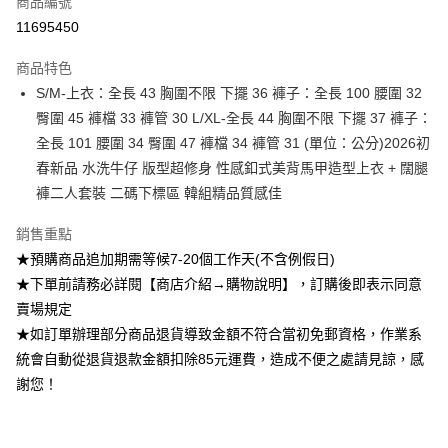
商品編號
超商取貨付款
11695450
Apple Pay
商品特色
ATM付款
S/M-上衣：全長 43 胸圍不限 下擺 36 褲子：全長 100 腰圍 32
臀圍 45 褲檔 33 褲管 30 L/XL-全長 44 胸圍不限 下擺 37 褲子：
運送方式
全長 101 腰圍 34 臀圍 47 褲檔 34 褲管 31 (單位：公分)2026初
春新品 水洗牛仔 版型超修身 性感釦式美背馬甲造型上衣 + 闊腿
全家付款取貨
褲二人套裝 二碼下標區 韓組精品質感佳
每筆NT$85，滿NT$1,200(含以上)免運費
付款後全家取貨
銷售重點
★預購商品追加期需等候7-20個工作天(不含例假日)
每筆NT$85，滿NT$1,200(含以上)免運費
★下單前請務必詳閱【商店介紹→購物說明】，訂購後即表示同意
7-11付款取貨
賣場規定
每筆NT$85，滿NT$1,200(含以上)免運費
★如訂單辦理部分商品退貨導致金額不符合當初免郵資格，作業系
統會自動從退貨退款金額扣除85元運費，造成不便之處請見諒，感
付款後7-11取貨
謝您！
每筆NT$85，滿NT$1,200(含以上)免運費
宅配