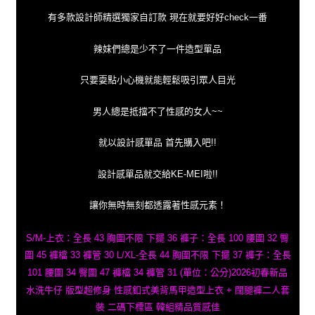
有多款設計師精選獨家自訂款 現在就要好好check一番
辣妹們總是少不了一件造型單品
只要耍點小心機就能輕鬆吸引眾人目光
男人總是抵擋不了性感的女人~~
就以設計感單品 首先購入吧!!
設計感單品就交給KE-MEI啦!!
讓你無時無刻都透露著性感元素！
S/M-上衣：全長 43 胸圍不限 下擺 36 褲子：全長 100 腰圍 32 臀
圍 45 褲檔 33 褲管 30 L/XL-全長 44 胸圍不限 下擺 37 褲子：全長
101 腰圍 34 臀圍 47 褲檔 34 褲管 31 (單位：公分)2026初春新品
水洗牛仔 版型超修身 性感釦式美背馬甲造型上衣 + 闊腿褲二人套
裝 二碼下標區 韓組精品質感佳