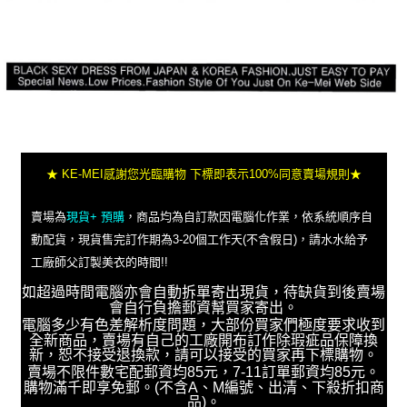
★ KE-MEI感謝您光臨購物 下標即表示100%同意賣場規則★
賣場為
現貨+ 預購
，商品均為自訂款因電腦化作業，依系統順序自
動配貨，現貨售完訂作期為3-20個工作天(不含假日)，請水水給予
工廠師父訂製美衣的時間!!
如超過時間電腦亦會自動拆單寄出現貨，待缺貨到後賣場
會自行負擔郵資幫買家寄出。
電腦多少有色差解析度問題，大部份買家們極度要求收到
全新商品，賣場有自己的工廠開布訂作除瑕疵品保障換
新，恕不接受退換款，請可以接受的買家再下標購物。
賣場不限件數宅配郵資均85元，7-11訂單郵資均85元。
購物滿千即享免郵。(不含A、M編號、出清、下殺折扣商
品)。