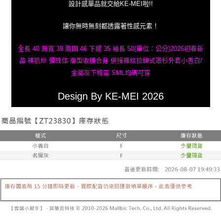
設計感單品就交給KE-MEI啦!!
讓你無時無刻都透露著性感元素！
全長 40 肩寬 39 胸圍 46 下擺 35 袖長 50(單位：公分)2026初春新
品 裸肌紗 彈性佳 版型收腰合身 併接羅紋拉鍊式罩杉外套小香白/
金屬灰下標區 SML均碼可穿
Design By KE-MEI 2026