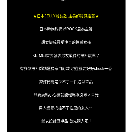
★日本JELLY雜誌款 店長超質感推薦★
日本時尚界仍以ROCK風為主軸
想要變成最受注目的性感女孩
KE-MEI首要發表男友最愛的設計感單品
有多款設計師精選獨家自訂款 現在就要好好check一番
辣妹們總是少不了一件造型單品
只要耍點小心機就能輕鬆吸引眾人目光
男人總是抵擋不了性感的女人~~
就以設計感單品 首先購入吧!!