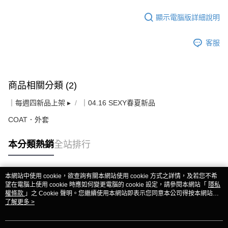
顯示電腦版詳細說明
客服
商品相關分類 (2)
｜每週四新品上架 ▸
｜04.16 SEXY春夏新品
COAT．外套
本分類熱銷
全站排行
本網站中使用 cookie，欲查詢有關本網站使用 cookie 方式之詳情，及若您不希
熱門標籤
望在電腦上使用 cookie 時應如何變更電腦的 cookie 設定，請參閱本網站「
隱私
權條款
」之 Cookie 聲明。您繼續使用本網站即表示您同意本公司得按本網站使
用條款之 Cookie 聲明使用 cookie。
了解更多 >