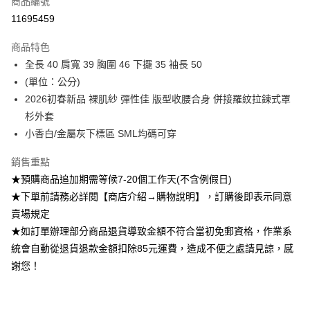
商品編號
超商取貨付款
11695459
Apple Pay
商品特色
ATM付款
全長 40 肩寬 39 胸圍 46 下擺 35 袖長 50
(單位：公分)
運送方式
2026初春新品 裸肌紗 彈性佳 版型收腰合身 併接羅紋拉鍊式罩
杉外套
全家付款取貨
小香白/金屬灰下標區 SML均碼可穿
每筆NT$85，滿NT$1,200(含以上)免運費
付款後全家取貨
銷售重點
★預購商品追加期需等候7-20個工作天(不含例假日)
每筆NT$85，滿NT$1,200(含以上)免運費
★下單前請務必詳閱【商店介紹→購物說明】，訂購後即表示同意
7-11付款取貨
賣場規定
每筆NT$85，滿NT$1,200(含以上)免運費
★如訂單辦理部分商品退貨導致金額不符合當初免郵資格，作業系
統會自動從退貨退款金額扣除85元運費，造成不便之處請見諒，感
付款後7-11取貨
謝您！
每筆NT$85，滿NT$1,200(含以上)免運費
宅配