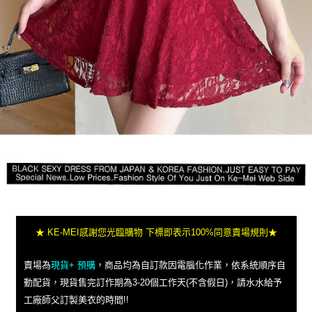
★ KE-MEI感謝您光臨購物 下標即表示100%同意賣場規則★
賣場為
現貨+ 預購
，商品均為自訂款因電腦化作業，依系統順序自
動配貨，現貨售完訂作期為3-20個工作天(不含假日)，請水水給予
工廠師父訂製美衣的時間!!