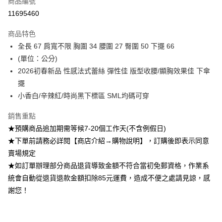
商品編號
超商取貨付款
11695460
Apple Pay
商品特色
ATM付款
全長 67 肩寬不限 胸圍 34 腰圍 27 臀圍 50 下擺 66
(單位：公分)
運送方式
2026初春新品 性感法式蕾絲 彈性佳 版型收腰/顯胸效果佳 下傘
擺
全家付款取貨
小香白/辛辣紅/時尚黑下標區 SML均碼可穿
每筆NT$85，滿NT$1,200(含以上)免運費
付款後全家取貨
銷售重點
★預購商品追加期需等候7-20個工作天(不含例假日)
每筆NT$85，滿NT$1,200(含以上)免運費
★下單前請務必詳閱【商店介紹→購物說明】，訂購後即表示同意
7-11付款取貨
賣場規定
每筆NT$85，滿NT$1,200(含以上)免運費
★如訂單辦理部分商品退貨導致金額不符合當初免郵資格，作業系
統會自動從退貨退款金額扣除85元運費，造成不便之處請見諒，感
付款後7-11取貨
謝您！
每筆NT$85，滿NT$1,200(含以上)免運費
宅配