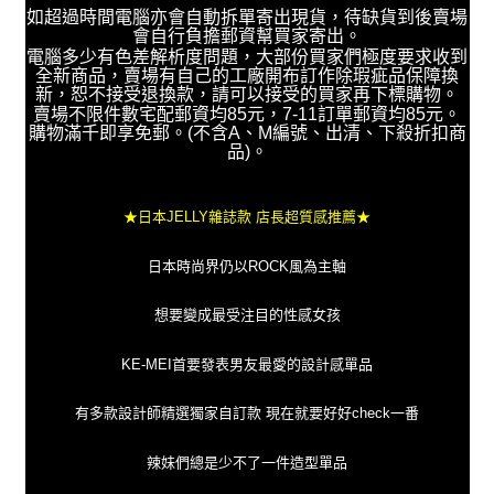
如超過時間電腦亦會自動拆單寄出現貨，待缺貨到後賣場
會自行負擔郵資幫買家寄出。
電腦多少有色差解析度問題，大部份買家們極度要求收到
全新商品，賣場有自己的工廠開布訂作除瑕疵品保障換
新，恕不接受退換款，請可以接受的買家再下標購物。
賣場不限件數宅配郵資均85元，7-11訂單郵資均85元。
購物滿千即享免郵。(不含A、M編號、出清、下殺折扣商
品)。
★日本JELLY雜誌款 店長超質感推薦★
日本時尚界仍以ROCK風為主軸
想要變成最受注目的性感女孩
KE-MEI首要發表男友最愛的設計感單品
有多款設計師精選獨家自訂款 現在就要好好check一番
辣妹們總是少不了一件造型單品