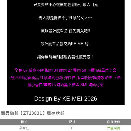
只要耍點小心機就能輕鬆吸引眾人目光
男人總是抵擋不了性感的女人~~
就以設計感單品 首先購入吧!!
設計感單品就交給KE-MEI啦!!
讓你無時無刻都透露著性感元素！
全長 67 肩寬不限 胸圍 34 腰圍 27 臀圍 50 下擺 66(單位：公
分)2026初春新品 性感法式蕾絲 彈性佳 版型收腰/顯胸效果佳 下傘
擺小香白/辛辣紅/時尚黑下標區 SML均碼可穿
Design By KE-MEI 2026