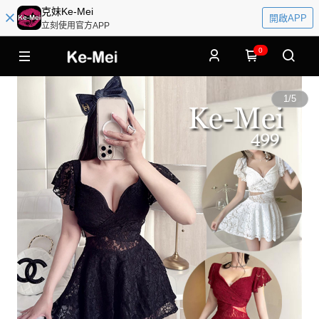
克妹Ke-Mei
開啟APP
立刻使用官方APP
0
1
/
5