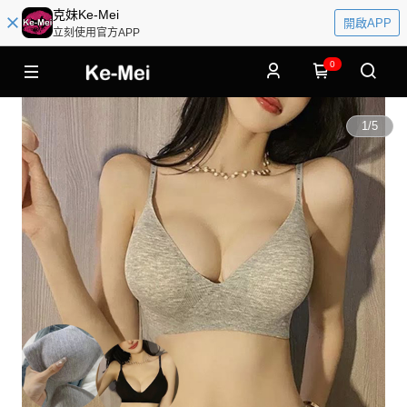
克妹Ke-Mei
開啟APP
立刻使用官方APP
0
1
/
5