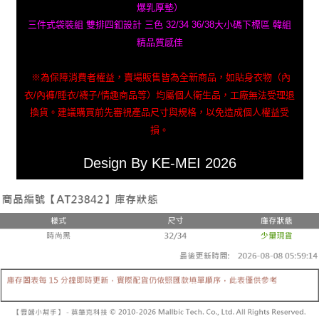
爆乳厚墊）
三件式袋裝組 雙排四釦設計 三色 32/34 36/38大小碼下標區 韓組
精品質感佳
※為保障消費者權益，賣場販售皆為全新商品，如貼身衣物（內
衣/內褲/睡衣/襪子/情趣商品等）均屬個人衛生品，工廠無法受理退
換貨。建議購買前先審視產品尺寸與規格，以免造成個人權益受
損。
Design By KE-MEI 2026