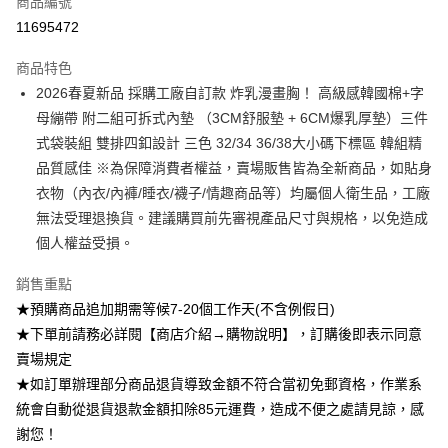
商品編號
超商取貨付款
11695472
Apple Pay
商品特色
ATM付款
2026春夏新品 採購工廠自訂款 炸乳漫畫胸！ 高級感韓國棉+字
母繃帶 附二組可拆式內墊 （3CM舒服墊 + 6CM爆乳厚墊）三件
運送方式
式袋裝組 雙排四釦設計 三色 32/34 36/38大小碼下標區 韓組精
品質感佳 ※為保障消費者權益，賣場販售皆為全新商品，如貼身
全家付款取貨
衣物（內衣/內褲/睡衣/襪子/情趣商品等）均屬個人衛生品，工廠
每筆NT$85，滿NT$1,200(含以上)免運費
無法受理退換貨。建議購買前先審視產品尺寸與規格，以免造成
付款後全家取貨
個人權益受損。
每筆NT$85，滿NT$1,200(含以上)免運費
銷售重點
7-11付款取貨
★預購商品追加期需等候7-20個工作天(不含例假日)
每筆NT$85，滿NT$1,200(含以上)免運費
★下單前請務必詳閱【商店介紹→購物說明】，訂購後即表示同意
賣場規定
付款後7-11取貨
★如訂單辦理部分商品退貨導致金額不符合當初免郵資格，作業系
每筆NT$85，滿NT$1,200(含以上)免運費
統會自動從退貨退款金額扣除85元運費，造成不便之處請見諒，感
宅配
謝您！