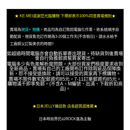
★ KE-MEI感謝您光臨購物 下標即表示100%同意賣場規則★
賣場為
現貨+ 預購
，商品均為自訂款因電腦化作業，依系統順序自
動配貨，現貨售完訂作期為3-20個工作天(不含假日)，請水水給予
工廠師父訂製美衣的時間!!
如超過時間電腦亦會自動拆單寄出現貨，待缺貨到後賣場
會自行負擔郵資幫買家寄出。
電腦多少有色差解析度問題，大部份買家們極度要求收到
全新商品，賣場有自己的工廠開布訂作除瑕疵品保障換
新，恕不接受退換款，請可以接受的買家再下標購物。
賣場不限件數宅配郵資均85元，7-11訂單郵資均85元。
購物滿千即享免郵。(不含A、M編號、出清、下殺折扣商
品)。
★日本JELLY雜誌款 店長超質感推薦★
日本時尚界仍以ROCK風為主軸