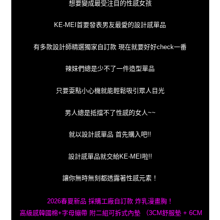
想要變成最受注目的性感女孩
KE-MEI首要發表男友最愛的設計感單品
有多款設計師精選獨家自訂款 現在就要好好check一番
辣妹們總是少不了一件造型單品
只要耍點小心機就能輕鬆吸引眾人目光
男人總是抵擋不了性感的女人~~
就以設計感單品 首先購入吧!!
設計感單品就交給KE-MEI啦!!
讓你無時無刻都透露著性感元素！
2026春夏新品 採購工廠自訂款 炸乳漫畫胸！
高級感韓國棉+字母繃帶 附二組可拆式內墊 （3CM舒服墊 + 6CM