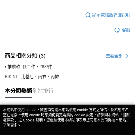
顯示電腦版詳細說明
客服
商品相關分類 (3)
查看全部
▪️ 推薦款_任二件，288/件
BIKINI．比基尼、內衣、內褲
本分類熱銷
全站排行
本網站中使用 cookie，欲查詢有關本網站使用 cookie 方式之詳情，及若您不希
熱門標籤
望在電腦上使用 cookie 時應如何變更電腦的 cookie 設定，請參閱本網站「
隱私
權條款
」之 Cookie 聲明。您繼續使用本網站即表示您同意本公司得按本網站使
用條款之 Cookie 聲明使用 cookie。
了解更多 >