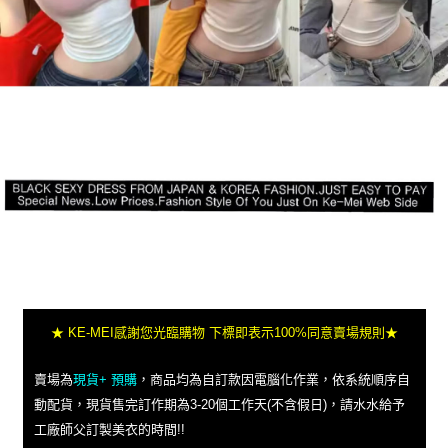
★ KE-MEI感謝您光臨購物 下標即表示100%同意賣場規則★
賣場為
現貨+ 預購
，商品均為自訂款因電腦化作業，依系統順序自
動配貨，現貨售完訂作期為3-20個工作天(不含假日)，請水水給予
工廠師父訂製美衣的時間!!