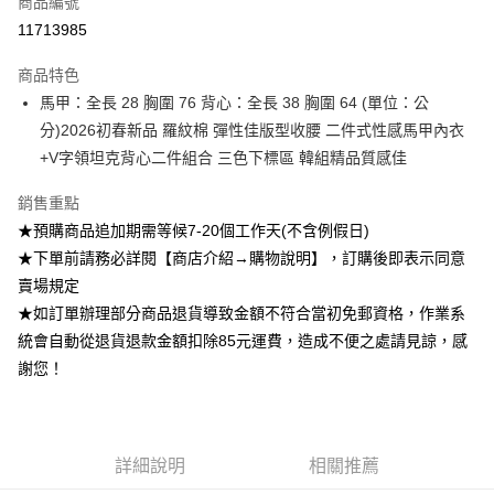
商品編號
超商取貨付款
11713985
Apple Pay
商品特色
ATM付款
馬甲：全長 28 胸圍 76 背心：全長 38 胸圍 64 (單位：公
分)2026初春新品 羅紋棉 彈性佳版型收腰 二件式性感馬甲內衣
運送方式
+V字領坦克背心二件組合 三色下標區 韓組精品質感佳
全家付款取貨
銷售重點
每筆NT$85，滿NT$1,200(含以上)免運費
★預購商品追加期需等候7-20個工作天(不含例假日)
付款後全家取貨
★下單前請務必詳閱【商店介紹→購物說明】，訂購後即表示同意
賣場規定
每筆NT$85，滿NT$1,200(含以上)免運費
★如訂單辦理部分商品退貨導致金額不符合當初免郵資格，作業系
7-11付款取貨
統會自動從退貨退款金額扣除85元運費，造成不便之處請見諒，感
每筆NT$85，滿NT$1,200(含以上)免運費
謝您！
付款後7-11取貨
每筆NT$85，滿NT$1,200(含以上)免運費
詳細說明
相關推薦
宅配