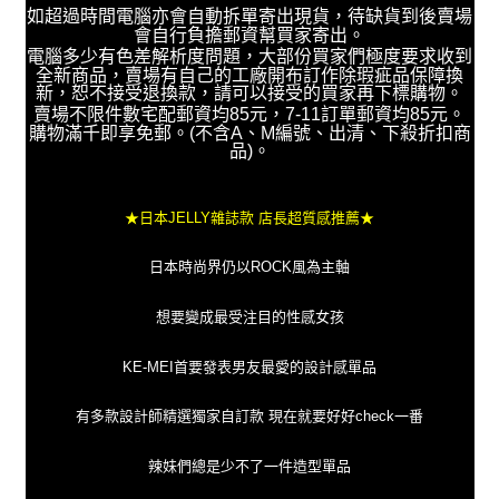
如超過時間電腦亦會自動拆單寄出現貨，待缺貨到後賣場
會自行負擔郵資幫買家寄出。
電腦多少有色差解析度問題，大部份買家們極度要求收到
全新商品，賣場有自己的工廠開布訂作除瑕疵品保障換
新，恕不接受退換款，請可以接受的買家再下標購物。
賣場不限件數宅配郵資均85元，7-11訂單郵資均85元。
購物滿千即享免郵。(不含A、M編號、出清、下殺折扣商
品)。
★日本JELLY雜誌款 店長超質感推薦★
日本時尚界仍以ROCK風為主軸
想要變成最受注目的性感女孩
KE-MEI首要發表男友最愛的設計感單品
有多款設計師精選獨家自訂款 現在就要好好check一番
辣妹們總是少不了一件造型單品