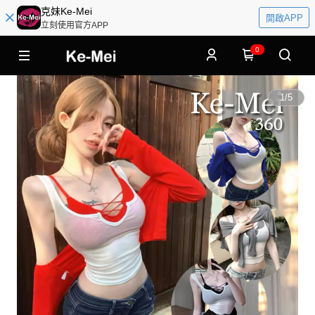
克妹Ke-Mei
開啟APP
立刻使用官方APP
0
1
/
5