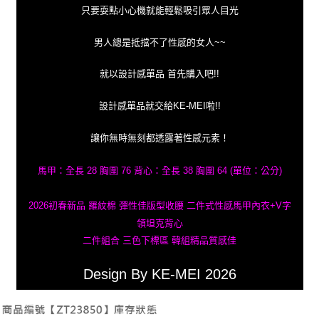
只要耍點小心機就能輕鬆吸引眾人目光
男人總是抵擋不了性感的女人~~
就以設計感單品 首先購入吧!!
設計感單品就交給KE-MEI啦!!
讓你無時無刻都透露著性感元素！
馬甲：全長 28 胸圍 76 背心：全長 38 胸圍 64 (單位：公分)
2026初春新品 羅紋棉 彈性佳版型收腰 二件式性感馬甲內衣+V字
領坦克背心
二件組合 三色下標區 韓組精品質感佳
Design By KE-MEI 2026