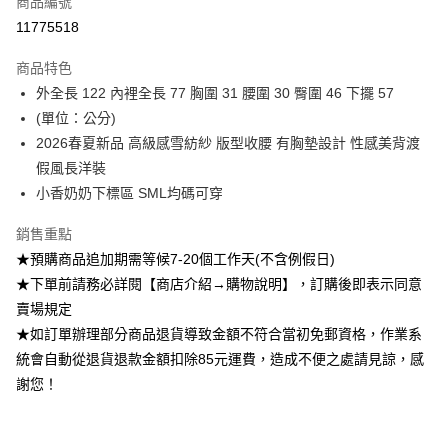
商品編號
超商取貨付款
11775518
Apple Pay
商品特色
ATM付款
外全長 122 內裡全長 77 胸圍 31 腰圍 30 臀圍 46 下擺 57
(單位：公分)
運送方式
2026春夏新品 高級感雪紡紗 版型收腰 有胸墊設計 性感美背渡
假風長洋裝
全家付款取貨
小香奶奶下標區 SML均碼可穿
每筆NT$85，滿NT$1,200(含以上)免運費
付款後全家取貨
銷售重點
★預購商品追加期需等候7-20個工作天(不含例假日)
每筆NT$85，滿NT$1,200(含以上)免運費
★下單前請務必詳閱【商店介紹→購物說明】，訂購後即表示同意
7-11付款取貨
賣場規定
每筆NT$85，滿NT$1,200(含以上)免運費
★如訂單辦理部分商品退貨導致金額不符合當初免郵資格，作業系
統會自動從退貨退款金額扣除85元運費，造成不便之處請見諒，感
付款後7-11取貨
謝您！
每筆NT$85，滿NT$1,200(含以上)免運費
宅配