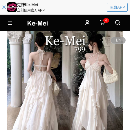
克妹Ke-Mei
開啟APP
立刻使用官方APP
0
1
/
4