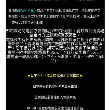
賣場為
現貨+ 預購
，商品均為自訂款因電腦化作業，依系統順序自
動配貨，現貨售完訂作期為3-20個工作天(不含假日)，請水水給予
工廠師父訂製美衣的時間!!
如超過時間電腦亦會自動拆單寄出現貨，待缺貨到後賣場
會自行負擔郵資幫買家寄出。
電腦多少有色差解析度問題，大部份買家們極度要求收到
全新商品，賣場有自己的工廠開布訂作除瑕疵品保障換
新，恕不接受退換款，請可以接受的買家再下標購物。
賣場不限件數宅配郵資均85元，7-11訂單郵資均85元。
購物滿千即享免郵。(不含A、M編號、出清、下殺折扣商
品)。
★日本JELLY雜誌款 店長超質感推薦★
日本時尚界仍以ROCK風為主軸
想要變成最受注目的性感女孩
KE-MEI首要發表男友最愛的設計感單品