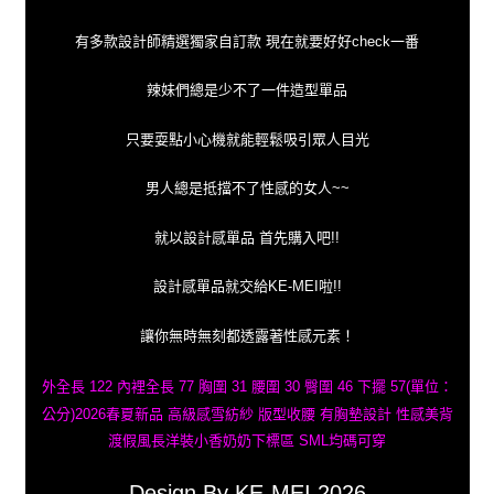
有多款設計師精選獨家自訂款 現在就要好好check一番
辣妹們總是少不了一件造型單品
只要耍點小心機就能輕鬆吸引眾人目光
男人總是抵擋不了性感的女人~~
就以設計感單品 首先購入吧!!
設計感單品就交給KE-MEI啦!!
讓你無時無刻都透露著性感元素！
外全長 122 內裡全長 77 胸圍 31 腰圍 30 臀圍 46 下擺 57(單位：
公分)2026春夏新品 高級感雪紡紗 版型收腰 有胸墊設計 性感美背
渡假風長洋裝小香奶奶下標區 SML均碼可穿
Design By KE-MEI 2026