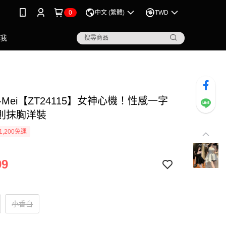
0
中文 (繁體)
TWD
點我
-Mei【ZT24115】女神心機！性感一字
則抹胸洋裝
1,200免運
99
小香白