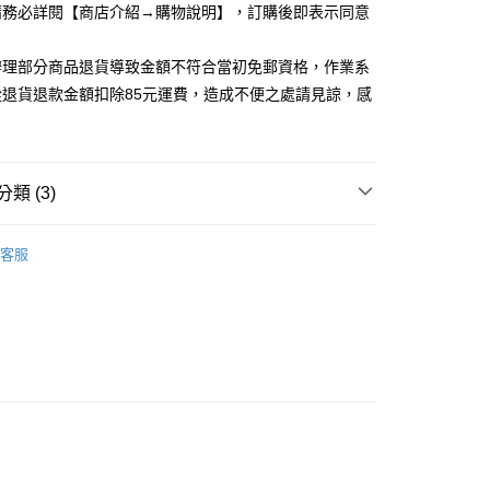
請務必詳閱【商店介紹→購物說明】，訂購後即表示同意
取貨
5，滿NT$1,200(含以上)免運費
辦理部分商品退貨導致金額不符合當初免郵資格，作業系
家取貨
從退貨退款金額扣除85元運費，造成不便之處請見諒，感
5，滿NT$1,200(含以上)免運費
取貨
5，滿NT$1,200(含以上)免運費
類 (3)
1取貨
品上架 ▸
｜05.14 SEXY春夏新品
客服
5，滿NT$1,200(含以上)免運費
ES．上衣、背心、襯衫
洋裝
5，滿NT$1,200(含以上)免運費