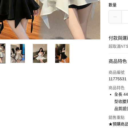
數量
付款與運
超取滿NT$
付款方式
商品特色
信用卡一
商品編號
11775531
超商取貨
商品特色
Apple Pay
全長 4
型收腰
ATM付款
品質感
銷售重點
運送方式
★預購商品