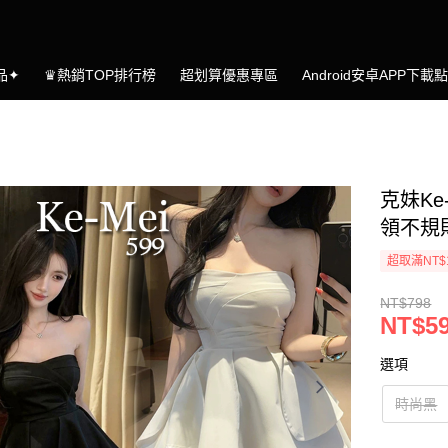
品✦
♛熱銷TOP排行榜
超划算優惠專區
Android安卓APP下載
克妹Ke
領不規
超取滿NT$
NT$798
NT$5
選項
時尚黑