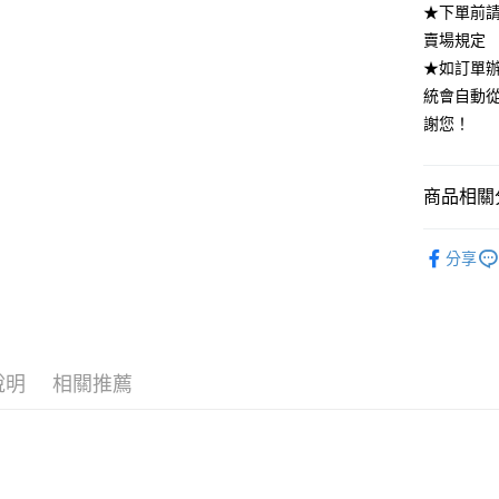
★下單前
全家付款
賣場規定
每筆NT$8
★如訂單
付款後全
統會自動
每筆NT$8
謝您！
7-11付款
每筆NT$8
商品相關分
付款後7-1
｜每週四新
分享
每筆NT$8
CLOTH
宅配
DRESS．
每筆NT$8
說明
相關推薦