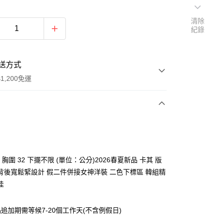
清除
紀錄
送方式
1,200免運
次付款
付款
4 胸圍 32 下擺不限 (單位：公分)2026春夏新品 卡其 版
背後寬鬆緊設計 假二件併接女神洋裝 二色下標區 韓組精
佳
追加期需等候7-20個工作天(不含例假日)