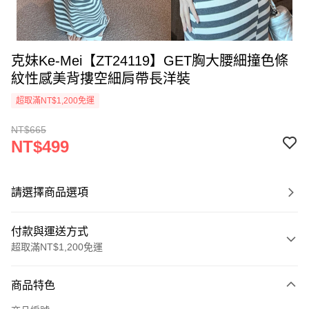
克妹Ke-Mei【ZT24119】GET胸大腰細撞色條
紋性感美背摟空細肩帶長洋裝
超取滿NT$1,200免運
NT$665
NT$499
請選擇商品選項
付款與運送方式
超取滿NT$1,200免運
付款方式
商品特色
信用卡一次付款