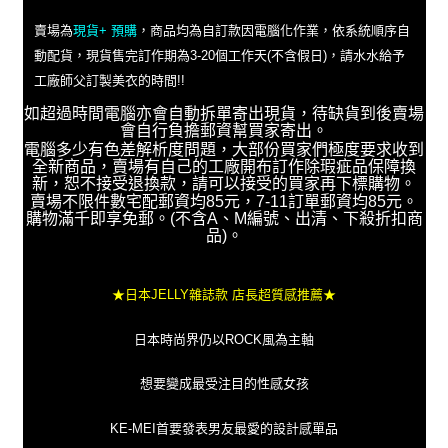
賣場為
現貨+ 預購
，商品均為自訂款因電腦化作業，依系統順序自
動配貨，現貨售完訂作期為3-20個工作天(不含假日)，請水水給予
工廠師父訂製美衣的時間!!
如超過時間電腦亦會自動拆單寄出現貨，待缺貨到後賣場
會自行負擔郵資幫買家寄出。
電腦多少有色差解析度問題，大部份買家們極度要求收到
全新商品，賣場有自己的工廠開布訂作除瑕疵品保障換
新，恕不接受退換款，請可以接受的買家再下標購物。
賣場不限件數宅配郵資均85元，7-11訂單郵資均85元。
購物滿千即享免郵。(不含A、M編號、出清、下殺折扣商
品)。
★日本JELLY雜誌款 店長超質感推薦★
日本時尚界仍以ROCK風為主軸
想要變成最受注目的性感女孩
KE-MEI首要發表男友最愛的設計感單品