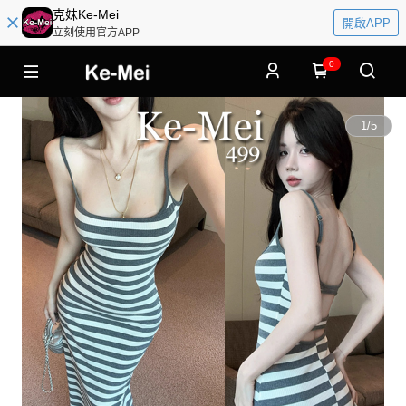
克妹Ke-Mei
開啟APP
立刻使用官方APP
0
1
/
5