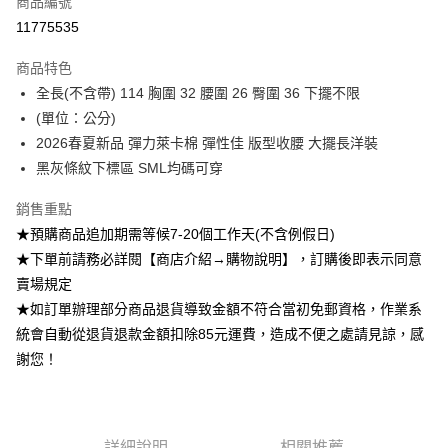
商品編號
超商取貨付款
11775535
Apple Pay
商品特色
ATM付款
全長(不含帶) 114 胸圍 32 腰圍 26 臀圍 36 下擺不限
(單位：公分)
運送方式
2026春夏新品 彈力萊卡棉 彈性佳 版型收腰 大擺長洋裝
黑灰條紋下標區 SML均碼可穿
全家付款取貨
每筆NT$85，滿NT$1,200(含以上)免運費
銷售重點
付款後全家取貨
★預購商品追加期需等候7-20個工作天(不含例假日)
★下單前請務必詳閱【商店介紹→購物說明】，訂購後即表示同意
每筆NT$85，滿NT$1,200(含以上)免運費
賣場規定
7-11付款取貨
★如訂單辦理部分商品退貨導致金額不符合當初免郵資格，作業系
每筆NT$85，滿NT$1,200(含以上)免運費
統會自動從退貨退款金額扣除85元運費，造成不便之處請見諒，感
謝您！
付款後7-11取貨
每筆NT$85，滿NT$1,200(含以上)免運費
宅配
詳細說明
相關推薦