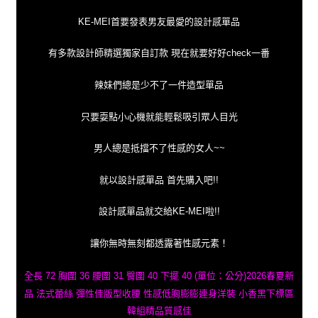
KE-MEI首要發表男友最愛的設計感單品
有多款設計師精選獨家自訂款 現在就要好好check一番
辣妹們總是少不了一件造型單品
只要耍點小心機就能輕鬆吸引眾人目光
男人總是抵擋不了性感的女人~~
就以設計感單品 首先購入吧!!
設計感單品就交給KE-MEI啦!!
讓你無時無刻都透露著性感元素！
全長 72 胸圍 36 腰圍 31 臀圍 40 下擺 40 (單位：公分)2026春夏新
品 法式蕾絲 彈性佳版型收腰 性感低胸膨膨連身洋裝 小香黑下標區
韓組精品質感佳