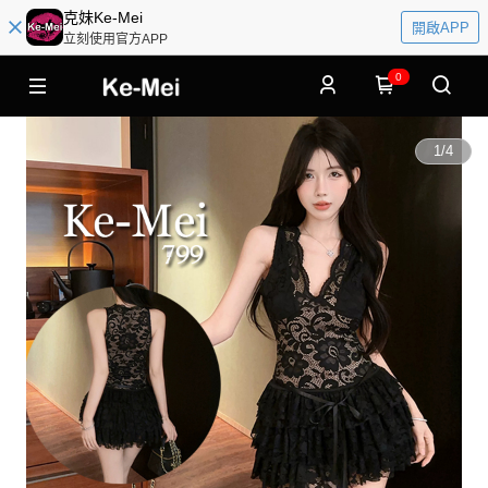
克妹Ke-Mei
開啟APP
立刻使用官方APP
0
1
/
4