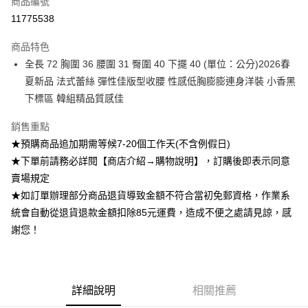
商品編號
超商取貨付款
11775538
Apple Pay
商品特色
ATM付款
全長 72 胸圍 36 腰圍 31 臀圍 40 下擺 40 (單位：公分)2026春
夏新品 法式蕾絲 彈性佳版型收腰 性感低胸膨膨連身洋裝 小香黑
運送方式
下標區 韓組精品質感佳
全家付款取貨
銷售重點
每筆NT$85，滿NT$1,200(含以上)免運費
★預購商品追加期需等候7-20個工作天(不含例假日)
付款後全家取貨
★下單前請務必詳閱【商店介紹→購物說明】，訂購後即表示同意
賣場規定
每筆NT$85，滿NT$1,200(含以上)免運費
★如訂單辦理部分商品退貨導致金額不符合當初免郵資格，作業系
7-11付款取貨
統會自動從退貨退款金額扣除85元運費，造成不便之處請見諒，感
每筆NT$85，滿NT$1,200(含以上)免運費
謝您！
付款後7-11取貨
每筆NT$85，滿NT$1,200(含以上)免運費
詳細說明
相關推薦
宅配