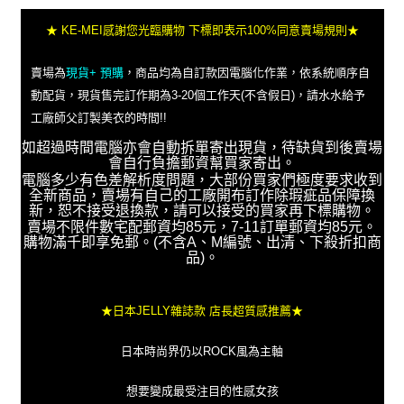
★ KE-MEI感謝您光臨購物 下標即表示100%同意賣場規則★
賣場為
現貨+ 預購
，商品均為自訂款因電腦化作業，依系統順序自
動配貨，現貨售完訂作期為3-20個工作天(不含假日)，請水水給予
工廠師父訂製美衣的時間!!
如超過時間電腦亦會自動拆單寄出現貨，待缺貨到後賣場
會自行負擔郵資幫買家寄出。
電腦多少有色差解析度問題，大部份買家們極度要求收到
全新商品，賣場有自己的工廠開布訂作除瑕疵品保障換
新，恕不接受退換款，請可以接受的買家再下標購物。
賣場不限件數宅配郵資均85元，7-11訂單郵資均85元。
購物滿千即享免郵。(不含A、M編號、出清、下殺折扣商
品)。
★日本JELLY雜誌款 店長超質感推薦★
日本時尚界仍以ROCK風為主軸
想要變成最受注目的性感女孩