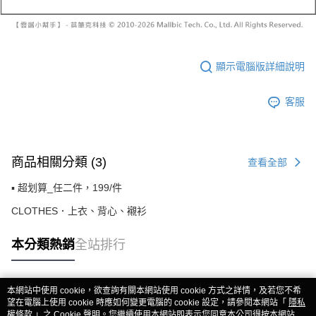
顯示電腦版詳細說明
客服
商品相關分類 (3)
查看全部
▪️ 超划算_任二件，199/件
CLOTHES．上衣、背心、襯衫
本分類熱銷
全站排行
本網站中使用 cookie，欲查詢有關本網站使用 cookie 方式之詳情，及若您不希
熱門標籤
望在電腦上使用 cookie 時應如何變更電腦的 cookie 設定，請參閱本網站「
隱私
權條款
」之 Cookie 聲明。您繼續使用本網站即表示您同意本公司得按本網站使