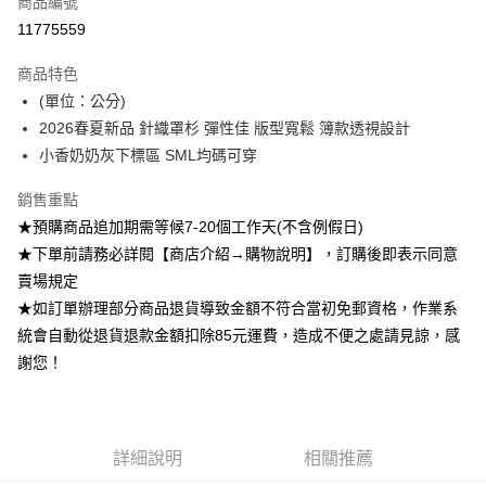
商品編號
超商取貨付款
11775559
Apple Pay
商品特色
ATM付款
(單位：公分)
2026春夏新品 針織罩杉 彈性佳 版型寬鬆 簿款透視設計
運送方式
小香奶奶灰下標區 SML均碼可穿
全家付款取貨
銷售重點
每筆NT$85，滿NT$1,200(含以上)免運費
★預購商品追加期需等候7-20個工作天(不含例假日)
付款後全家取貨
★下單前請務必詳閱【商店介紹→購物說明】，訂購後即表示同意
賣場規定
每筆NT$85，滿NT$1,200(含以上)免運費
★如訂單辦理部分商品退貨導致金額不符合當初免郵資格，作業系
7-11付款取貨
統會自動從退貨退款金額扣除85元運費，造成不便之處請見諒，感
每筆NT$85，滿NT$1,200(含以上)免運費
謝您！
付款後7-11取貨
每筆NT$85，滿NT$1,200(含以上)免運費
詳細說明
相關推薦
宅配