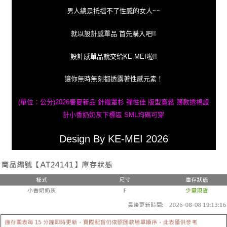
男人總是抵擋不了性感的女人~~
就以設計感單品 首先購入吧!!
設計感單品就交給KE-MEI啦!!
讓你無時無刻都透露著性感元素！
(單位：公分)2026春夏新品 針織罩杉 彈性佳 版型寬鬆 簿款透視設
計小香奶奶灰下標區 SML均碼可穿
Design By KE-MEI 2026