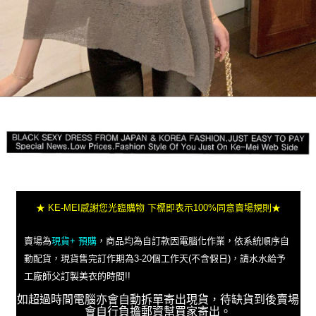
★ KE-MEI感謝您光臨購物 下標即表示100%同意賣場規則★
賣場為
現貨+ 預購
，商品均為自訂款因電腦化作業，依系統順序自
動配貨，現貨售完訂作期為3-20個工作天(不含假日)，請水水給予
工廠師父訂製美衣的時間!!
如超過時間電腦亦會自動拆單寄出現貨，待缺貨到後賣場
會自行負擔郵資幫買家寄出。