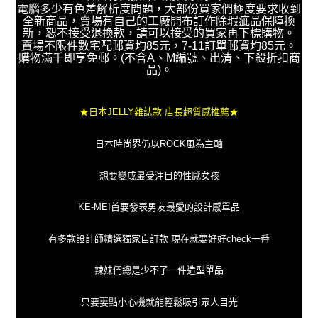
電腦多少有色差解析度問題，大部份買家們極度要求收到
全新商品，賣場有自己的工廠開布訂作除瑕疵品保障換
新，恕不接受退換款，請可以接受的買家再下標購物。
賣場不限件數宅配郵資均85元，7-11訂單郵資均85元。
購物滿千即享免郵。(不含A、M編號、出清、下殺折扣商
品)。
★日本JELLY雜誌款 店長超質感推薦★
日本時尚界仍以ROCK風為主軸
想要變成最受注目的性感女孩
KE-MEI首要發表男友最愛的設計感單品
有多款設計師精選獨家自訂款 現在就要好好check一番
辣妹們總是少不了一件造型單品
只要耍點小心機就能輕鬆吸引眾人目光