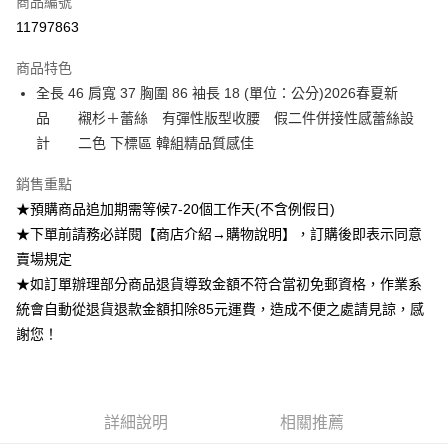
商品編號
超商取貨付款
11797863
Apple Pay
商品特色
ATM付款
全長 46 肩寬 37 胸圍 86 袖長 18 (單位：公分)2026春夏新
品 襯杉＋蕾絲 有彈性版型收腰 假二件併接性感蕾絲設
運送方式
計 二色 下標區 韓組精品質感佳
全家付款取貨
銷售重點
每筆NT$85，滿NT$1,200(含以上)免運費
★預購商品追加期需等候7-20個工作天(不含例假日)
付款後全家取貨
★下單前請務必詳閱【商店介紹→購物說明】，訂購後即表示同意
賣場規定
每筆NT$85，滿NT$1,200(含以上)免運費
★如訂單辦理部分商品退貨導致金額不符合當初免郵資格，作業系
7-11付款取貨
統會自動從退貨退款金額扣除85元運費，造成不便之處請見諒，感
每筆NT$85，滿NT$1,200(含以上)免運費
謝您！
付款後7-11取貨
每筆NT$85，滿NT$1,200(含以上)免運費
詳細說明
相關推薦
宅配