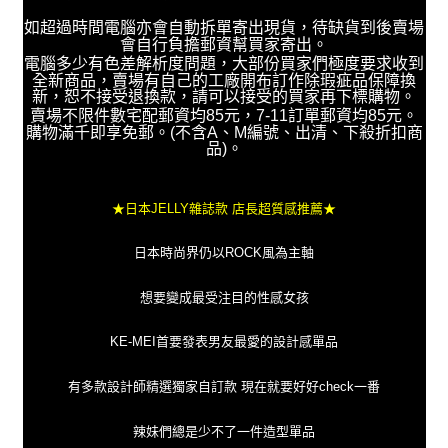
如超過時間電腦亦會自動拆單寄出現貨，待缺貨到後賣場
會自行負擔郵資幫買家寄出。
電腦多少有色差解析度問題，大部份買家們極度要求收到
全新商品，賣場有自己的工廠開布訂作除瑕疵品保障換
新，恕不接受退換款，請可以接受的買家再下標購物。
賣場不限件數宅配郵資均85元，7-11訂單郵資均85元。
購物滿千即享免郵。(不含A、M編號、出清、下殺折扣商
品)。
★日本JELLY雜誌款 店長超質感推薦★
日本時尚界仍以ROCK風為主軸
想要變成最受注目的性感女孩
KE-MEI首要發表男友最愛的設計感單品
有多款設計師精選獨家自訂款 現在就要好好check一番
辣妹們總是少不了一件造型單品