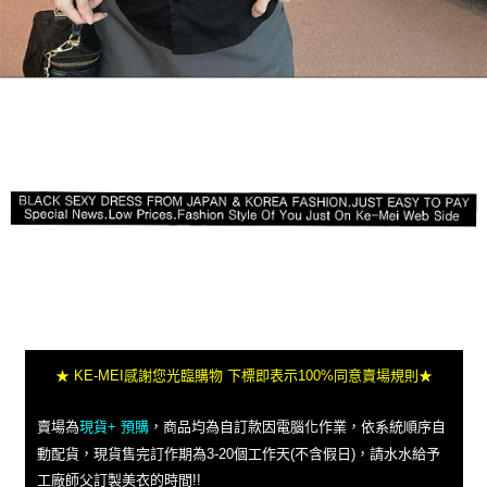
★ KE-MEI感謝您光臨購物 下標即表示100%同意賣場規則★
賣場為
現貨+ 預購
，商品均為自訂款因電腦化作業，依系統順序自
動配貨，現貨售完訂作期為3-20個工作天(不含假日)，請水水給予
工廠師父訂製美衣的時間!!