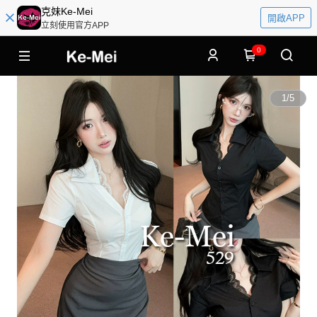
克妹Ke-Mei
開啟APP
立刻使用官方APP
0
1
/
5