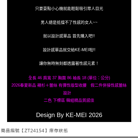
只要耍點小心機就能輕鬆吸引眾人目光
男人總是抵擋不了性感的女人~~
就以設計感單品 首先購入吧!!
設計感單品就交給KE-MEI啦!!
讓你無時無刻都透露著性感元素！
全長 46 肩寬 37 胸圍 86 袖長 18 (單位：公分)
2026春夏新品 襯杉＋蕾絲 有彈性版型收腰 假二件併接性感蕾絲
設計
二色 下標區 韓組精品質感佳
Design By KE-MEI 2026