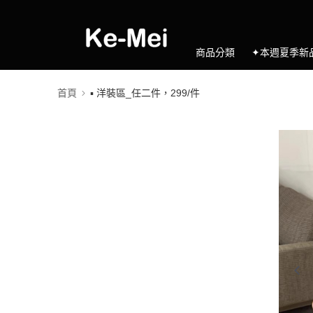
商品分類
✦本週夏季新
首頁
▪️ 洋裝區_任二件，299/件