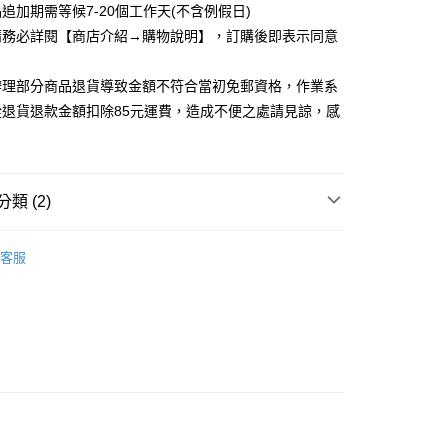
追加期需等候7-20個工作天(不含例假日)
取貨
請務必詳閱【商店介紹→購物說明】，訂購後即表示同意
5，滿NT$1,200(含以上)免運費
家取貨
辦理部分商品退貨導致金額不符合當初免郵資格，作業系
5，滿NT$1,200(含以上)免運費
從退貨退款金額扣除85元運費，造成不便之處請見諒，感
取貨
5，滿NT$1,200(含以上)免運費
類 (2)
1取貨
5，滿NT$1,200(含以上)免運費
_任二件，299/件
客服
洋裝
5，滿NT$1,200(含以上)免運費