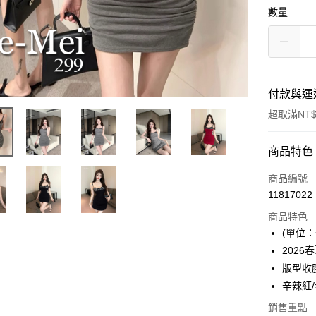
數量
付款與運
超取滿NT$
付款方式
商品特色
信用卡一
商品編號
11817022
超商取貨
商品特色
Apple Pay
(單位：
2026
ATM付款
版型收
辛辣紅
運送方式
銷售重點