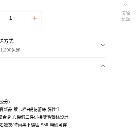
清除
紀錄
送方式
1,200免運
次付款
付款
公分)
春夏新品 萊卡棉+緹花蕾絲 彈性佳
腰合身 心機假二件併接睫毛蕾絲設計
/名媛灰/時尚黑下標區 SML均碼可穿