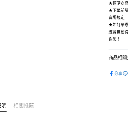
★預購商品
全家付款
★下單前
每筆NT$8
賣場規定
付款後全
★如訂單
每筆NT$8
統會自動
謝您！
7-11付款
每筆NT$8
商品相關分
付款後7-1
每筆NT$8
▪️ 洋裝區
分享
宅配
DRESS．
每筆NT$8
說明
相關推薦