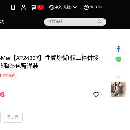
0
中文 (繁體)
TWD
點我
-Mei【AT24337】性感炸街!假二件併接
絲胸墊包臀洋裝
1,200免運
98
深灰色