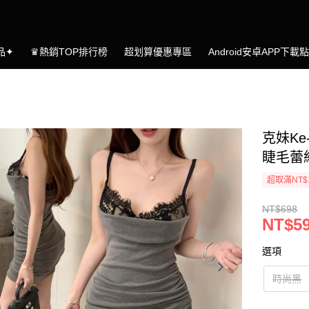
品✦
♛熱銷TOP排行榜
超划算優惠專區
Android安卓APP下載
克妹Ke
睫毛蕾
超取滿NT$
NT$698
NT$5
選項
時尚黑