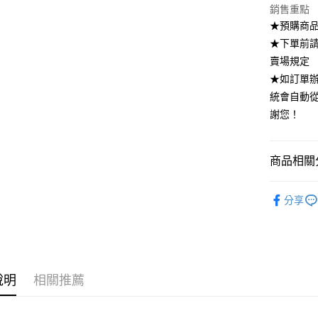
銷售重點
全家付款
★預購商品
每筆NT$8
★下單前
付款後全
賣場規定
每筆NT$8
★如訂單
統會自動
7-11付款
謝您！
每筆NT$8
付款後7-1
商品相關分
每筆NT$8
▪️ 洋裝區
宅配
分享
每筆NT$8
DRESS．
說明
相關推薦