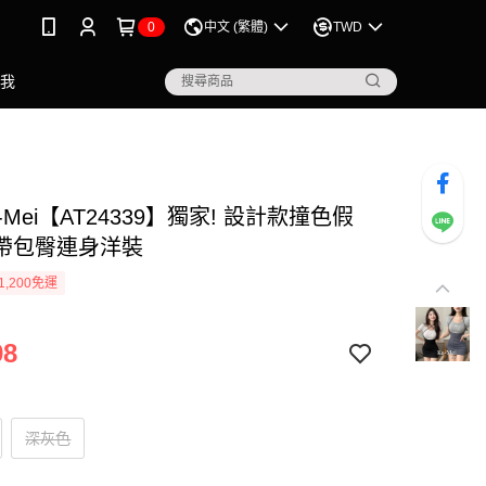
0
中文 (繁體)
TWD
點我
-Mei【AT24339】獨家! 設計款撞色假
帶包臀連身洋裝
1,200免運
98
深灰色