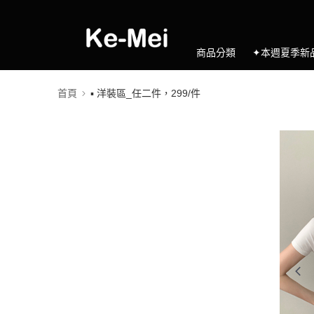
商品分類
✦本週夏季新
首頁
▪️ 洋裝區_任二件，299/件