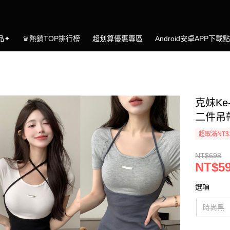
品✦
♛熱銷TOP排行榜
超划算優惠專區
Android安卓APP下載
克妹Ke
二件吊
超取滿NT$
NT$698
NT$5
選項
時尚黑