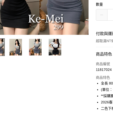
數量
付款與運
超取滿NT$
付款方式
商品特色
信用卡一
商品編號
11817024
超商取貨
商品特色
Apple Pay
全長 80
(單位：
ATM付款
**採購
202
運送方式
二色下