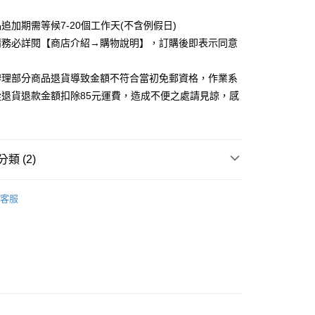
取貨
追加期需等候7-20個工作天(不含例假日)
5，滿NT$1,200(含以上)免運費
請務必詳閱【商店介紹→購物說明】，訂購後即表示同意
家取貨
5，滿NT$1,200(含以上)免運費
辦理部分商品退貨導致金額不符合當初免郵資格，作業系
從退貨退款金額扣除85元運費，造成不便之處請見諒，感
取貨
5，滿NT$1,200(含以上)免運費
1取貨
類 (2)
5，滿NT$1,200(含以上)免運費
_任二件，299/件
客服
5，滿NT$1,200(含以上)免運費
洋裝