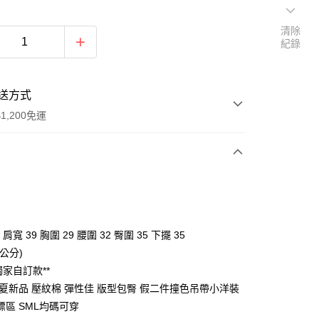
清除
紀錄
送方式
1,200免運
次付款
付款
 肩寬 39 胸圍 29 腰圍 32 臀圍 35 下擺 35
公分)
獨家自訂款**
6春夏新品 壓紋棉 彈性佳 版型包臀 假二件撞色吊帶小洋裝
標區 SML均碼可穿