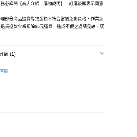
請務必詳閱【商店介紹→購物說明】，訂購後即表示同意
取貨
5，滿NT$1,200(含以上)免運費
辦理部分商品退貨導致金額不符合當初免郵資格，作業系
家取貨
從退貨退款金額扣除85元運費，造成不便之處請見諒，感
5，滿NT$1,200(含以上)免運費
取貨
5，滿NT$1,200(含以上)免運費
類 (1)
1取貨
ES．上衣、背心、襯衫
客服
5，滿NT$1,200(含以上)免運費
5，滿NT$1,200(含以上)免運費