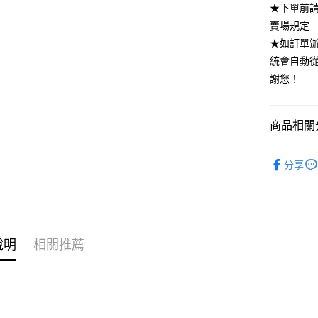
★下單前
全家付款
賣場規定
每筆NT$8
★如訂單
付款後全
統會自動
每筆NT$8
謝您！
7-11付款
每筆NT$8
商品相關分
付款後7-1
CLOTH
分享
每筆NT$8
宅配
每筆NT$8
說明
相關推薦