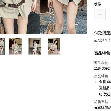
數量
付款與運
超取滿NT$
付款方式
商品特色
信用卡一
商品編號
11843092
超商取貨
商品特色
Apple Pay
全長 66
夏新品
ATM付款
搭 美
銷售重點
運送方式
★預購商品