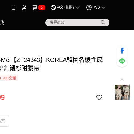
0
中文 (繁體)
TWD
點我
-Mei【ZT24343】KOREA韓國名媛性感
排釦襯杉附腰帶
1,200免運
99
奶茶