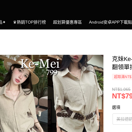
品✦
♛熱銷TOP排行榜
超划算優惠專區
Android安卓APP下載
克妹Ke
翻領單
超取滿NT$
NT$1,065
NT$7
選項
美拉德