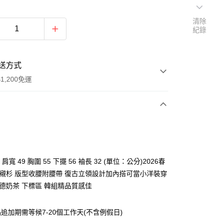
清除
紀錄
送方式
1,200免運
次付款
付款
 肩寬 49 胸圍 55 下擺 56 袖長 32 (單位：公分)2026春
 襯杉 版型收腰附腰帶 復古立領設計加內搭可當小洋裝穿
拉德奶茶 下標區 韓組精品質感佳
追加期需等候7-20個工作天(不含例假日)