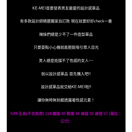
KE-MEI首要發表男友最愛的設計感單品
有多款設計師精選獨家自訂款 現在就要好好check一番
辣妹們總是少不了一件造型單品
只要耍點小心機就能輕鬆吸引眾人目光
男人總是抵擋不了性感的女人~~
就以設計感單品 首先購入吧!!
設計感單品就交給KE-MEI啦!!
讓你無時無刻都透露著性感元素！
S/M-全長(不含肩帶) 114 腰圍 42 臀圍 44 褲檔 50 褲管 17
(單位：
公分)