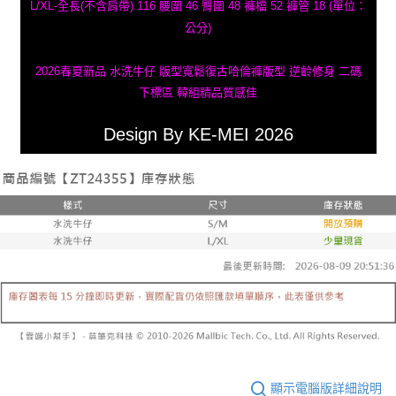
L/XL-全長(不含肩帶) 116 腰圍 46 臀圍 48 褲檔 52 褲管 18 (單位：
公分)
2026春夏新品 水洗牛仔 版型寬鬆復古哈倫褲版型 逆齡修身 二碼
下標區 韓組精品質感佳
Design By KE-MEI 2026
顯示電腦版詳細說明