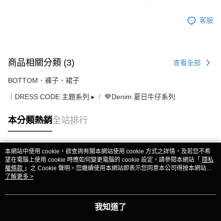
客服
商品相關分類 (3)
查看全部
BOTTOM．褲子、裙子
｜DRESS CODE 主題系列 ▸
💙Denim 夏日牛仔系列
本分類熱銷
全站排行
本網站中使用 cookie，欲查詢有關本網站使用 cookie 方式之詳情，及若您不希
熱門標籤
望在電腦上使用 cookie 時應如何變更電腦的 cookie 設定，請參閱本網站「
隱私
權條款
」之 Cookie 聲明。您繼續使用本網站即表示您同意本公司得按本網站使
用條款之 Cookie 聲明使用 cookie。
了解更多 >
我知道了