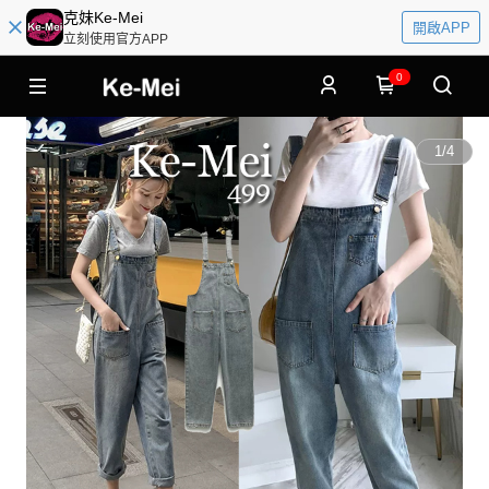
克妹Ke-Mei
開啟APP
立刻使用官方APP
0
1
/
4