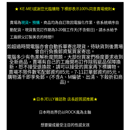
★ KE-MEI感謝您光臨購物 下標即表示100%同意賣場規則★
賣場為
現貨+ 預購
，商品均為自訂款因電腦化作業，依系統順序自
動配貨，現貨售完訂作期為3-20個工作天(不含假日)，請水水給予
工廠師父訂製美衣的時間!!
如超過時間電腦亦會自動拆單寄出現貨，待缺貨到後賣場
會自行負擔郵資幫買家寄出。
電腦多少有色差解析度問題，大部份買家們極度要求收到
全新商品，賣場有自己的工廠開布訂作除瑕疵品保障換
新，恕不接受退換款，請可以接受的買家再下標購物。
賣場不限件數宅配郵資均85元，7-11訂單郵資均85元。
購物滿千即享免郵。(不含A、M編號、出清、下殺折扣商
品)。
★日本JELLY雜誌款 店長超質感推薦★
日本時尚界仍以ROCK風為主軸
想要變成最受注目的性感女孩