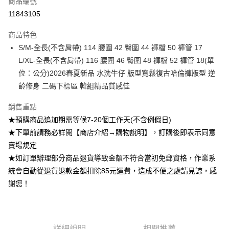
商品編號
超商取貨付款
11843105
Apple Pay
商品特色
ATM付款
S/M-全長(不含肩帶) 114 腰圍 42 臀圍 44 褲檔 50 褲管 17
L/XL-全長(不含肩帶) 116 腰圍 46 臀圍 48 褲檔 52 褲管 18(單
運送方式
位：公分)2026春夏新品 水洗牛仔 版型寬鬆復古哈倫褲版型 逆
齡修身 二碼下標區 韓組精品質感佳
全家付款取貨
每筆NT$85，滿NT$1,200(含以上)免運費
銷售重點
付款後全家取貨
★預購商品追加期需等候7-20個工作天(不含例假日)
★下單前請務必詳閱【商店介紹→購物說明】，訂購後即表示同意
每筆NT$85，滿NT$1,200(含以上)免運費
賣場規定
7-11付款取貨
★如訂單辦理部分商品退貨導致金額不符合當初免郵資格，作業系
每筆NT$85，滿NT$1,200(含以上)免運費
統會自動從退貨退款金額扣除85元運費，造成不便之處請見諒，感
謝您！
付款後7-11取貨
每筆NT$85，滿NT$1,200(含以上)免運費
宅配
詳細說明
相關推薦