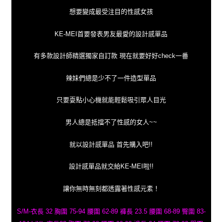
想要變成最受注目的性感女孩
KE-MEI首要發表男友最愛的設計感單品
有多款設計師精選獨家自訂款 現在就要好好check一番
辣妹們總是少不了一件造型單品
只要耍點小心機就能輕鬆吸引眾人目光
男人總是抵擋不了性感的女人~~
就以設計感單品 首先購入吧!!
設計感單品就交給KE-MEI啦!!
讓你無時無刻都透露著性感元素！
S/M-衣長 32 胸圍 75-94 腰圍 62-89 褲長 23.5 腰圍 68-89 臀圍 83-