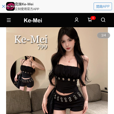
克妹Ke-Mei
開啟APP
立刻使用官方APP
0
1
/
4