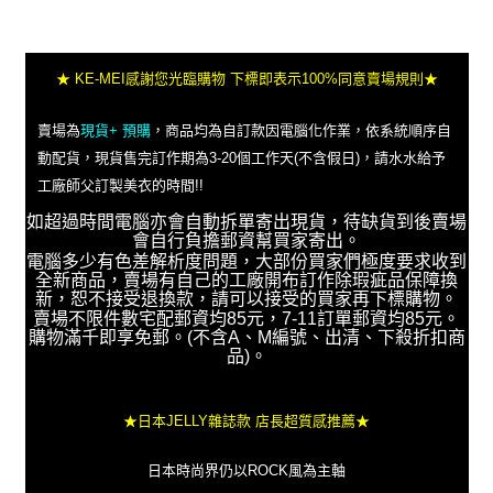
★ KE-MEI感謝您光臨購物 下標即表示100%同意賣場規則★
賣場為
現貨+ 預購
，商品均為自訂款因電腦化作業，依系統順序自
動配貨，現貨售完訂作期為3-20個工作天(不含假日)，請水水給予
工廠師父訂製美衣的時間!!
如超過時間電腦亦會自動拆單寄出現貨，待缺貨到後賣場
會自行負擔郵資幫買家寄出。
電腦多少有色差解析度問題，大部份買家們極度要求收到
全新商品，賣場有自己的工廠開布訂作除瑕疵品保障換
新，恕不接受退換款，請可以接受的買家再下標購物。
賣場不限件數宅配郵資均85元，7-11訂單郵資均85元。
購物滿千即享免郵。(不含A、M編號、出清、下殺折扣商
品)。
★日本JELLY雜誌款 店長超質感推薦★
日本時尚界仍以ROCK風為主軸