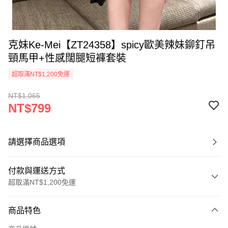
克妹Ke-Mei【ZT24358】spicy歐美辣妹鉚釘吊
頸馬甲+性感闊腿短褲套裝
超取滿NT$1,200免運
NT$1,065
NT$799
請選擇商品選項
付款與運送方式
超取滿NT$1,200免運
付款方式
商品特色
信用卡一次付款