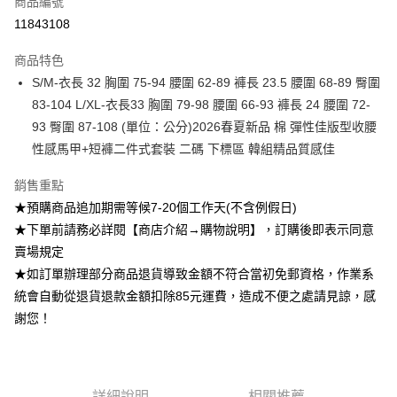
商品編號
超商取貨付款
11843108
Apple Pay
商品特色
ATM付款
S/M-衣長 32 胸圍 75-94 腰圍 62-89 褲長 23.5 腰圍 68-89 臀圍
83-104 L/XL-衣長33 胸圍 79-98 腰圍 66-93 褲長 24 腰圍 72-
運送方式
93 臀圍 87-108 (單位：公分)2026春夏新品 棉 彈性佳版型收腰
性感馬甲+短褲二件式套裝 二碼 下標區 韓組精品質感佳
全家付款取貨
每筆NT$85，滿NT$1,200(含以上)免運費
銷售重點
付款後全家取貨
★預購商品追加期需等候7-20個工作天(不含例假日)
★下單前請務必詳閱【商店介紹→購物說明】，訂購後即表示同意
每筆NT$85，滿NT$1,200(含以上)免運費
賣場規定
7-11付款取貨
★如訂單辦理部分商品退貨導致金額不符合當初免郵資格，作業系
每筆NT$85，滿NT$1,200(含以上)免運費
統會自動從退貨退款金額扣除85元運費，造成不便之處請見諒，感
謝您！
付款後7-11取貨
每筆NT$85，滿NT$1,200(含以上)免運費
宅配
詳細說明
相關推薦