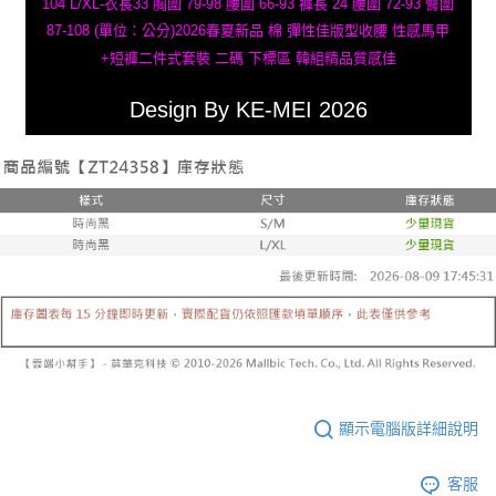
104 L/XL-衣長33 胸圍 79-98 腰圍 66-93 褲長 24 腰圍 72-93 臀圍
87-108 (單位：公分)2026春夏新品 棉 彈性佳版型收腰 性感馬甲
+短褲二件式套裝 二碼 下標區 韓組精品質感佳
Design By KE-MEI 2026
顯示電腦版詳細說明
客服