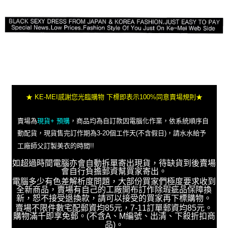
★ KE-MEI感謝您光臨購物 下標即表示100%同意賣場規則★
賣場為
現貨+ 預購
，商品均為自訂款因電腦化作業，依系統順序自
動配貨，現貨售完訂作期為3-20個工作天(不含假日)，請水水給予
工廠師父訂製美衣的時間!!
如超過時間電腦亦會自動拆單寄出現貨，待缺貨到後賣場
會自行負擔郵資幫買家寄出。
電腦多少有色差解析度問題，大部份買家們極度要求收到
全新商品，賣場有自己的工廠開布訂作除瑕疵品保障換
新，恕不接受退換款，請可以接受的買家再下標購物。
賣場不限件數宅配郵資均85元，7-11訂單郵資均85元。
購物滿千即享免郵。(不含A、M編號、出清、下殺折扣商
品)。