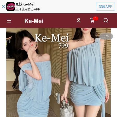
克妹Ke-Mei
開啟APP
立刻使用官方APP
0
1
/
4