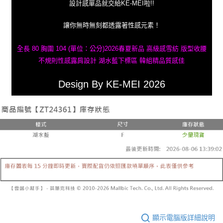
設計感單品就交給KE-MEI啦!!
讓你無時無刻都透露著性感元素！
全長 80 胸圍 104 (單位：公分)2026春夏新品 高級感雪紡 版型收腰
不規則性感露肩設計 湖水藍下標區 韓組精品質感佳
Design By KE-MEI 2026
顯示電腦版詳細說明