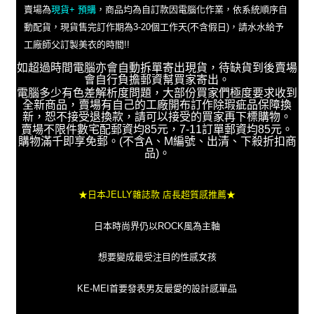
賣場為
現貨+ 預購
，商品均為自訂款因電腦化作業，依系統順序自
動配貨，現貨售完訂作期為3-20個工作天(不含假日)，請水水給予
工廠師父訂製美衣的時間!!
如超過時間電腦亦會自動拆單寄出現貨，待缺貨到後賣場
會自行負擔郵資幫買家寄出。
電腦多少有色差解析度問題，大部份買家們極度要求收到
全新商品，賣場有自己的工廠開布訂作除瑕疵品保障換
新，恕不接受退換款，請可以接受的買家再下標購物。
賣場不限件數宅配郵資均85元，7-11訂單郵資均85元。
購物滿千即享免郵。(不含A、M編號、出清、下殺折扣商
品)。
★日本JELLY雜誌款 店長超質感推薦★
日本時尚界仍以ROCK風為主軸
想要變成最受注目的性感女孩
KE-MEI首要發表男友最愛的設計感單品