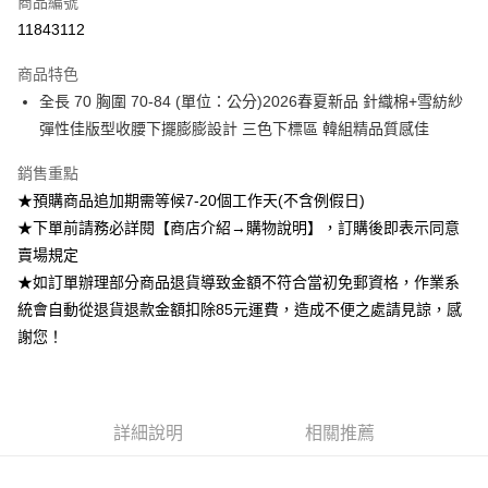
商品編號
超商取貨付款
11843112
Apple Pay
商品特色
ATM付款
全長 70 胸圍 70-84 (單位：公分)2026春夏新品 針織棉+雪紡紗
彈性佳版型收腰下擺膨膨設計 三色下標區 韓組精品質感佳
運送方式
銷售重點
全家付款取貨
★預購商品追加期需等候7-20個工作天(不含例假日)
每筆NT$85，滿NT$1,200(含以上)免運費
★下單前請務必詳閱【商店介紹→購物說明】，訂購後即表示同意
付款後全家取貨
賣場規定
★如訂單辦理部分商品退貨導致金額不符合當初免郵資格，作業系
每筆NT$85，滿NT$1,200(含以上)免運費
統會自動從退貨退款金額扣除85元運費，造成不便之處請見諒，感
7-11付款取貨
謝您！
每筆NT$85，滿NT$1,200(含以上)免運費
付款後7-11取貨
每筆NT$85，滿NT$1,200(含以上)免運費
詳細說明
相關推薦
宅配