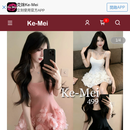
克妹Ke-Mei
開啟APP
立刻使用官方APP
0
1
/
4