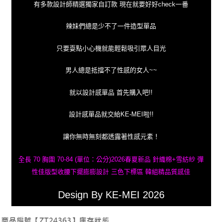
有多款設計師精選獨家自訂款 現在就要好好check一番
辣妹們總是少不了一件造型單品
只要耍點小心機就能輕鬆吸引眾人目光
男人總是抵擋不了性感的女人~~
就以設計感單品 首先購入吧!!
設計感單品就交給KE-MEI啦!!
讓你無時無刻都透露著性感元素！
全長 70 胸圍 70-84 (單位：公分)2026春夏新品 針織棉+雪紡紗 彈
性佳版型收腰下擺膨膨設計 三色下標區 韓組精品質感佳
Design By KE-MEI 2026