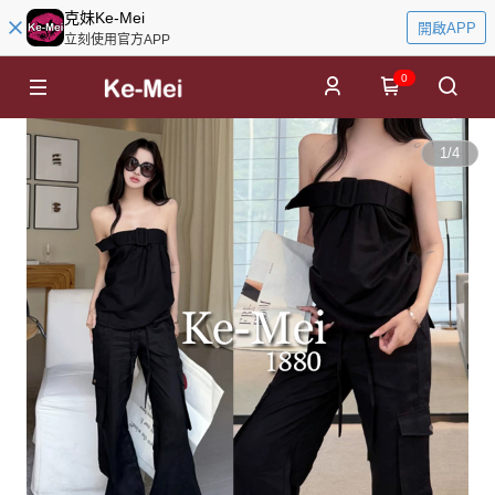
克妹Ke-Mei
開啟APP
立刻使用官方APP
0
1
/
4