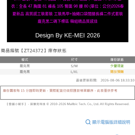
衣：全長 47 胸圍 81 褲長 105 臀圍 98 腰 80 (單位：公分)2026春
夏新品 高質感工裝套裝 工裝馬甲+抽繩口袋闊腿長褲二件式套裝
龐克黑二碼下標區 韓組精品質感佳
Design By KE-MEI 2026
顯示電腦版詳細說明