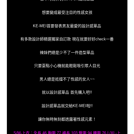
想要變成最受注目的性感女孩
KE-MEI首要發表男友最愛的設計感單品
有多款設計師精選獨家自訂款 現在就要好好check一番
辣妹們總是少不了一件造型單品
只要耍點小心機就能輕鬆吸引眾人目光
男人總是抵擋不了性感的女人~~
就以設計感單品 首先購入吧!!
設計感單品就交給KE-MEI啦!!
讓你無時無刻都透露著性感元素！
S/M-上衣：全長 46 胸圍 77 褲長 103 臀圍 94 腰圍 76 L/XL-上