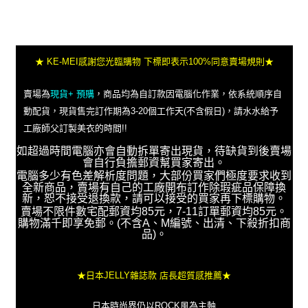
★ KE-MEI感謝您光臨購物 下標即表示100%同意賣場規則★
賣場為
現貨+ 預購
，商品均為自訂款因電腦化作業，依系統順序自
動配貨，現貨售完訂作期為3-20個工作天(不含假日)，請水水給予
工廠師父訂製美衣的時間!!
如超過時間電腦亦會自動拆單寄出現貨，待缺貨到後賣場
會自行負擔郵資幫買家寄出。
電腦多少有色差解析度問題，大部份買家們極度要求收到
全新商品，賣場有自己的工廠開布訂作除瑕疵品保障換
新，恕不接受退換款，請可以接受的買家再下標購物。
賣場不限件數宅配郵資均85元，7-11訂單郵資均85元。
購物滿千即享免郵。(不含A、M編號、出清、下殺折扣商
品)。
★日本JELLY雜誌款 店長超質感推薦★
日本時尚界仍以ROCK風為主軸