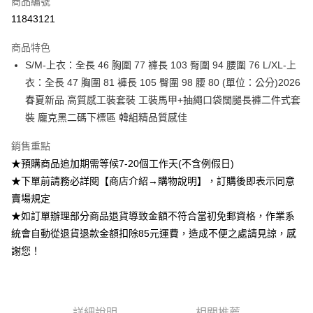
商品編號
超商取貨付款
11843121
Apple Pay
商品特色
ATM付款
S/M-上衣：全長 46 胸圍 77 褲長 103 臀圍 94 腰圍 76 L/XL-上
衣：全長 47 胸圍 81 褲長 105 臀圍 98 腰 80 (單位：公分)2026
運送方式
春夏新品 高質感工裝套裝 工裝馬甲+抽繩口袋闊腿長褲二件式套
裝 龐克黑二碼下標區 韓組精品質感佳
全家付款取貨
每筆NT$85，滿NT$1,200(含以上)免運費
銷售重點
付款後全家取貨
★預購商品追加期需等候7-20個工作天(不含例假日)
★下單前請務必詳閱【商店介紹→購物說明】，訂購後即表示同意
每筆NT$85，滿NT$1,200(含以上)免運費
賣場規定
7-11付款取貨
★如訂單辦理部分商品退貨導致金額不符合當初免郵資格，作業系
每筆NT$85，滿NT$1,200(含以上)免運費
統會自動從退貨退款金額扣除85元運費，造成不便之處請見諒，感
謝您！
付款後7-11取貨
每筆NT$85，滿NT$1,200(含以上)免運費
宅配
詳細說明
相關推薦