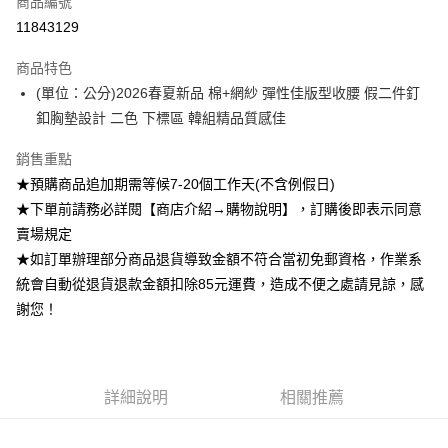
商品編號
超商取貨付款
11843129
Apple Pay
商品特色
ATM付款
(單位：公分)2026春夏新品 棉+網紗 彈性佳版型收腰 假二件釘
釦胸墊設計 二色 下標區 韓組精品質感佳
運送方式
銷售重點
全家付款取貨
★預購商品追加期需等候7-20個工作天(不含例假日)
每筆NT$85，滿NT$1,200(含以上)免運費
★下單前請務必詳閱【商店介紹→購物說明】，訂購後即表示同意
付款後全家取貨
賣場規定
★如訂單辦理部分商品退貨導致金額不符合當初免郵資格，作業系
每筆NT$85，滿NT$1,200(含以上)免運費
統會自動從退貨退款金額扣除85元運費，造成不便之處請見諒，感
7-11付款取貨
謝您！
每筆NT$85，滿NT$1,200(含以上)免運費
付款後7-11取貨
每筆NT$85，滿NT$1,200(含以上)免運費
詳細說明
相關推薦
宅配