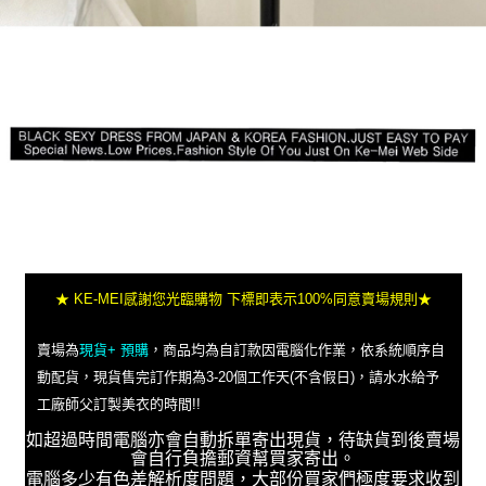
★ KE-MEI感謝您光臨購物 下標即表示100%同意賣場規則★
賣場為
現貨+ 預購
，商品均為自訂款因電腦化作業，依系統順序自
動配貨，現貨售完訂作期為3-20個工作天(不含假日)，請水水給予
工廠師父訂製美衣的時間!!
如超過時間電腦亦會自動拆單寄出現貨，待缺貨到後賣場
會自行負擔郵資幫買家寄出。
電腦多少有色差解析度問題，大部份買家們極度要求收到