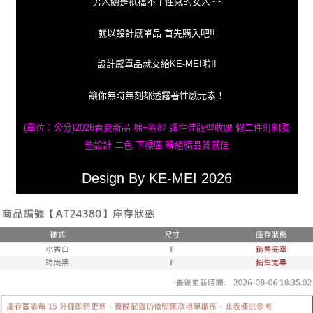
男人總是抵擋不了性感的女人~~
就以設計感單品 首先購入吧!!
設計感單品就交給KE-MEI啦!!
讓你無時無刻都透露著性感元素！
(單位：公分)2026春夏新品 棉+網紗 彈性佳版型收腰 假二件釘釦胸
墊設計 二色 下標區 韓組精品質感佳
Design By KE-MEI 2026