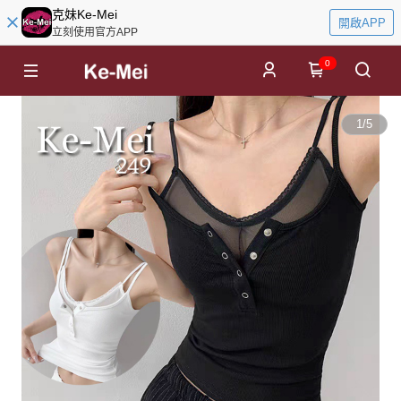
克妹Ke-Mei
開啟APP
立刻使用官方APP
0
1
/
5