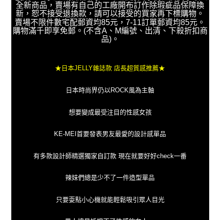
全新商品，賣場有自己的工廠開布訂作除瑕疵品保障換
新，恕不接受退換款，請可以接受的買家再下標購物。
賣場不限件數宅配郵資均85元，7-11訂單郵資均85元。
購物滿千即享免郵。(不含A、M編號、出清、下殺折扣商
品)。
★日本JELLY雜誌款 店長超質感推薦★
日本時尚界仍以ROCK風為主軸
想要變成最受注目的性感女孩
KE-MEI首要發表男友最愛的設計感單品
有多款設計師精選獨家自訂款 現在就要好好check一番
辣妹們總是少不了一件造型單品
只要耍點小心機就能輕鬆吸引眾人目光