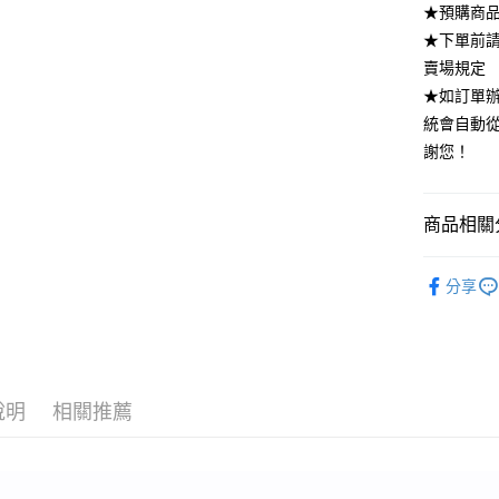
★預購商品
全家付款
★下單前
每筆NT$8
賣場規定
付款後全
★如訂單
每筆NT$8
統會自動
謝您！
7-11付款
每筆NT$8
商品相關分
付款後7-1
每筆NT$8
▪️ 洋裝區
分享
宅配
DRESS．
每筆NT$8
說明
相關推薦