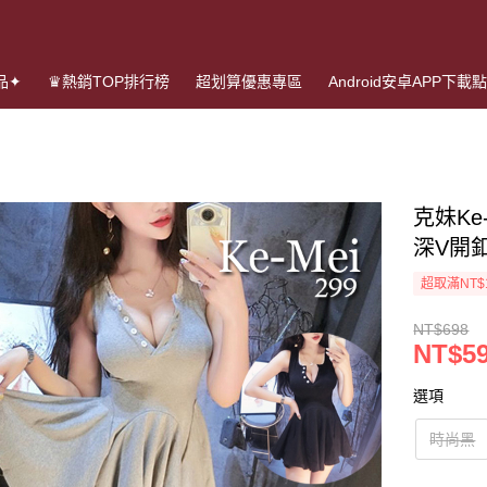
品✦
♛熱銷TOP排行榜
超划算優惠專區
Android安卓APP下載
克妹Ke
深V開
超取滿NT$
NT$698
NT$5
選項
時尚黑