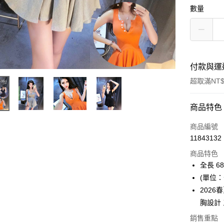
數量
付款與運
超取滿NT$
付款方式
商品特色
信用卡一
商品編號
11843132
超商取貨
商品特色
Apple Pay
全長 68
(單位：
ATM付款
202
胸設計
運送方式
銷售重點