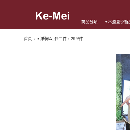
商品分類
✦本週夏季新
首頁
▪️ 洋裝區_任二件，299/件