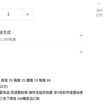
清除
紀錄
送方式
1,200免運
次付款
付款
 肩寬 26 胸圍 25 腰圍 19 臀圍 68
公分)
6春夏新品 質感壓紋棉 彈性佳版型收腰 深V排釦併接蕾絲美
 三色下標區 KM獨家自訂款