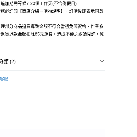
追加期需等候7-20個工作天(不含例假日)
取貨
請務必詳閱【商店介紹→購物說明】，訂購後即表示同意
5，滿NT$1,200(含以上)免運費
家取貨
辦理部分商品退貨導致金額不符合當初免郵資格，作業系
5，滿NT$1,200(含以上)免運費
從退貨退款金額扣除85元運費，造成不便之處請見諒，感
取貨
5，滿NT$1,200(含以上)免運費
類 (2)
1取貨
5，滿NT$1,200(含以上)免運費
_任二件，299/件
客服
洋裝
5，滿NT$1,200(含以上)免運費