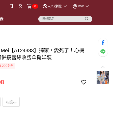
0
中文 (繁體)
TWD
點我
-Mei【AT24383】獨家，愛死了！心機
釦併接蕾絲收腰傘擺洋裝
1,200免運
98
名媛灰