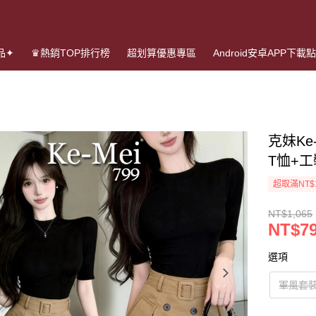
品✦
♛熱銷TOP排行榜
超划算優惠專區
Android安卓APP下載
克妹Ke
T恤+
超取滿NT$
NT$1,065
NT$7
選項
軍風套裝