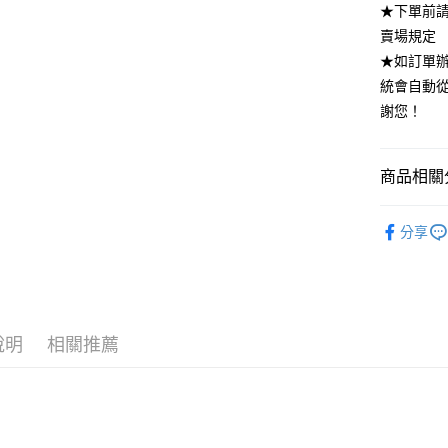
★下單前
全家付款
賣場規定
每筆NT$8
★如訂單
付款後全
統會自動
每筆NT$8
謝您！
7-11付款
每筆NT$8
商品相關分
付款後7-1
｜每週四新
分享
每筆NT$8
SUIT．套
宅配
每筆NT$8
說明
相關推薦