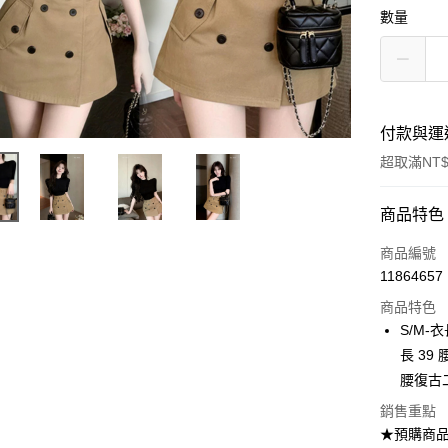
數量
付款與運
超取滿NT$
付款方式
商品特色
信用卡一
商品編號
11864657
超商取貨
商品特色
Apple Pay
S/M-衣
長 39
ATM付款
腰復古
銷售重點
運送方式
★預購商品