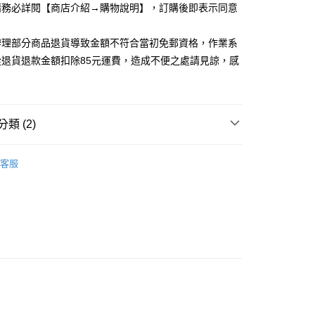
請務必詳閱【商店介紹→購物說明】，訂購後即表示同意
取貨
5，滿NT$1,200(含以上)免運費
辦理部分商品退貨導致金額不符合當初免郵資格，作業系
家取貨
從退貨退款金額扣除85元運費，造成不便之處請見諒，感
5，滿NT$1,200(含以上)免運費
取貨
5，滿NT$1,200(含以上)免運費
類 (2)
1取貨
品上架 ▸
｜06.18 SEXY夏季新品
客服
5，滿NT$1,200(含以上)免運費
裝
5，滿NT$1,200(含以上)免運費