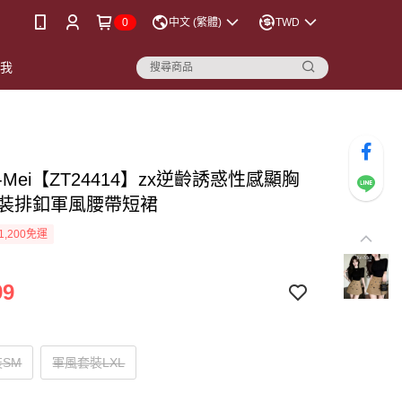
0
中文 (繁體)
TWD
點我
-Mei【ZT24414】zx逆齡誘惑性感顯胸
工裝排釦軍風腰帶短裙
1,200免運
99
SM
軍風套裝LXL