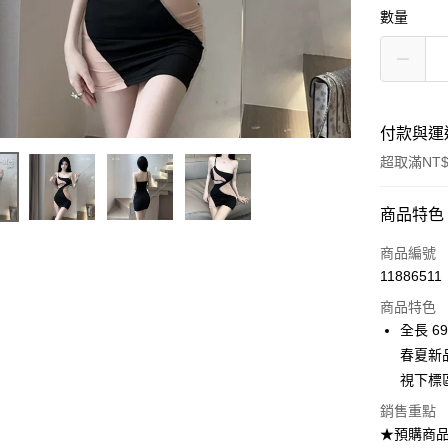
數量
付款與運
超取滿NT$
付款方式
商品特色
信用卡一
商品編號
11886511
超商取貨
商品特色
Apple Pay
全長 69
春夏新
ATM付款
視下標
銷售重點
運送方式
★預購商品