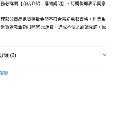
請務必詳閱【商店介紹→購物說明】，訂購後即表示同意
取貨
5，滿NT$1,200(含以上)免運費
辦理部分商品退貨導致金額不符合當初免郵資格，作業系
家取貨
從退貨退款金額扣除85元運費，造成不便之處請見諒，感
5，滿NT$1,200(含以上)免運費
取貨
5，滿NT$1,200(含以上)免運費
類 (2)
1取貨
品上架 ▸
｜06.18 SEXY夏季新品
客服
5，滿NT$1,200(含以上)免運費
洋裝
5，滿NT$1,200(含以上)免運費