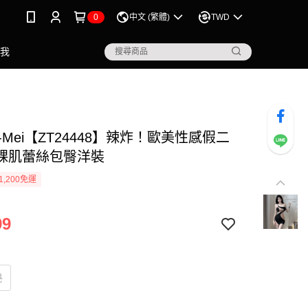
0
中文 (繁體)
TWD
點我
-Mei【ZT24448】辣炸！歐美性感假二
裸肌蕾絲包臀洋裝
1,200免運
99
視