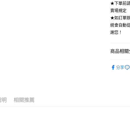
★下單前
全家付款
賣場規定
每筆NT$8
★如訂單
付款後全
統會自動
每筆NT$8
謝您！
7-11付款
每筆NT$8
商品相關分
付款後7-1
｜每週四新
分享
每筆NT$8
DRESS．
宅配
每筆NT$8
說明
相關推薦