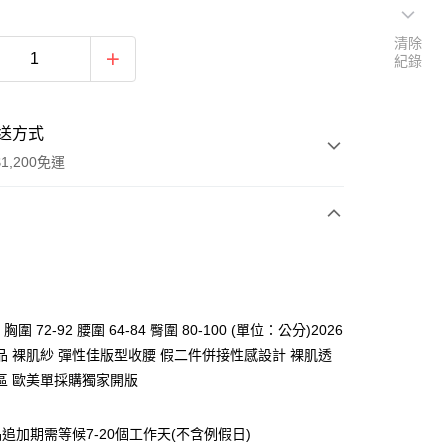
清除
紀錄
送方式
1,200免運
次付款
付款
 胸圍 72-92 腰圍 64-84 臀圍 80-100 (單位：公分)2026
品 裸肌紗 彈性佳版型收腰 假二件併接性感設計 裸肌透
區 歐美單採購獨家開版
追加期需等候7-20個工作天(不含例假日)