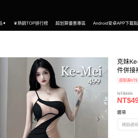
品✦
♛熱銷TOP排行榜
超划算優惠專區
Android安卓APP下載
克妹Ke
件併接
超取滿NT$
NT$665
NT$4
選項
裸肌透