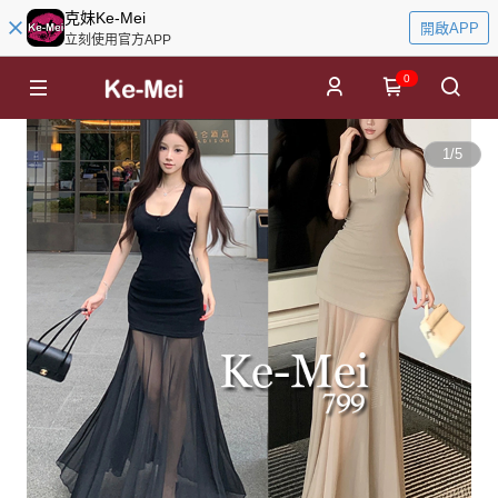
克妹Ke-Mei
開啟APP
立刻使用官方APP
0
1
/
5