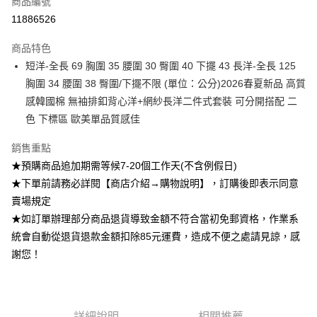
商品編號
超商取貨付款
11886526
Apple Pay
商品特色
ATM付款
短洋-全長 69 胸圍 35 腰圍 30 臀圍 40 下擺 43 長洋-全長 125
胸圍 34 腰圍 38 臀圍/下擺不限 (單位：公分)2026春夏新品 高質
運送方式
感韓國棉 無袖排釦背心洋+網紗長洋二件式套裝 可分開搭配 二
色 下標區 歐美單品質感佳
全家付款取貨
每筆NT$85，滿NT$1,200(含以上)免運費
銷售重點
付款後全家取貨
★預購商品追加期需等候7-20個工作天(不含例假日)
★下單前請務必詳閱【商店介紹→購物說明】，訂購後即表示同意
每筆NT$85，滿NT$1,200(含以上)免運費
賣場規定
7-11付款取貨
★如訂單辦理部分商品退貨導致金額不符合當初免郵資格，作業系
每筆NT$85，滿NT$1,200(含以上)免運費
統會自動從退貨退款金額扣除85元運費，造成不便之處請見諒，感
謝您！
付款後7-11取貨
每筆NT$85，滿NT$1,200(含以上)免運費
宅配
詳細說明
相關推薦