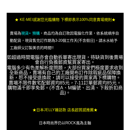
★ KE-MEI感謝您光臨購物 下標即表示100%同意賣場規則★
賣場為
現貨+ 預購
，商品均為自訂款因電腦化作業，依系統順序自
動配貨，現貨售完訂作期為3-20個工作天(不含假日)，請水水給予
工廠師父訂製美衣的時間!!
如超過時間電腦亦會自動拆單寄出現貨，待缺貨到後賣場
會自行負擔郵資幫買家寄出。
電腦多少有色差解析度問題，大部份買家們極度要求收到
全新商品，賣場有自己的工廠開布訂作除瑕疵品保障換
新，恕不接受退換款，請可以接受的買家再下標購物。
賣場不限件數宅配郵資均85元，7-11訂單郵資均85元。
購物滿千即享免郵。(不含A、M編號、出清、下殺折扣商
品)。
★日本JELLY雜誌款 店長超質感推薦★
日本時尚界仍以ROCK風為主軸