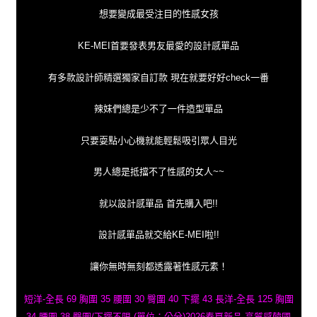
想要變成最受注目的性感女孩
KE-MEI首要發表男友最愛的設計感單品
有多款設計師精選獨家自訂款 現在就要好好check一番
辣妹們總是少不了一件造型單品
只要耍點小心機就能輕鬆吸引眾人目光
男人總是抵擋不了性感的女人~~
就以設計感單品 首先購入吧!!
設計感單品就交給KE-MEI啦!!
讓你無時無刻都透露著性感元素！
短洋-全長 69 胸圍 35 腰圍 30 臀圍 40 下擺 43 長洋-全長 125 胸圍
34 腰圍 38 臀圍/下擺不限 (單位：公分)2026春夏新品 高質感韓國