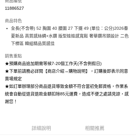
商品編號
超商取貨付款
11886527
Apple Pay
商品特色
ATM付款
全長(不含帶) 52 胸圍 40 腰圍 27 下擺 49 (單位：公分)2026春
夏新品 高質感絲綢+水鑽 版型娃娃感寬鬆 奢華鑽吊頸設計 二色
運送方式
下標區 韓組精品質感佳
全家付款取貨
銷售重點
每筆NT$85，滿NT$1,200(含以上)免運費
★預購商品追加期需等候7-20個工作天(不含例假日)
付款後全家取貨
★下單前請務必詳閱【商店介紹→購物說明】，訂購後即表示同意
賣場規定
每筆NT$85，滿NT$1,200(含以上)免運費
★如訂單辦理部分商品退貨導致金額不符合當初免郵資格，作業系
7-11付款取貨
統會自動從退貨退款金額扣除85元運費，造成不便之處請見諒，感
每筆NT$85，滿NT$1,200(含以上)免運費
謝您！
付款後7-11取貨
每筆NT$85，滿NT$1,200(含以上)免運費
詳細說明
相關推薦
宅配