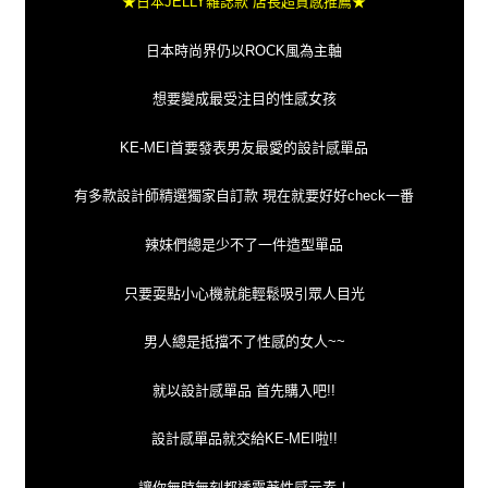
★日本JELLY雜誌款 店長超質感推薦★
日本時尚界仍以ROCK風為主軸
想要變成最受注目的性感女孩
KE-MEI首要發表男友最愛的設計感單品
有多款設計師精選獨家自訂款 現在就要好好check一番
辣妹們總是少不了一件造型單品
只要耍點小心機就能輕鬆吸引眾人目光
男人總是抵擋不了性感的女人~~
就以設計感單品 首先購入吧!!
設計感單品就交給KE-MEI啦!!
讓你無時無刻都透露著性感元素！