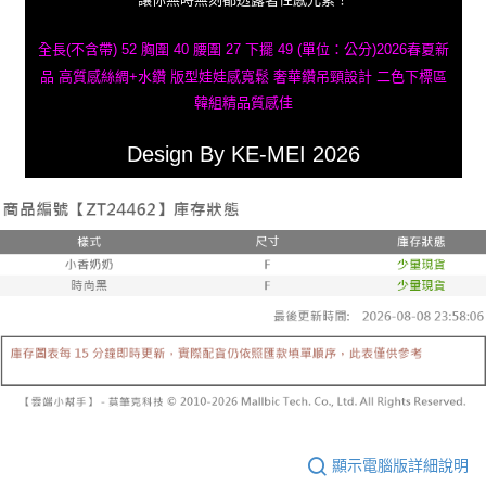
全長(不含帶) 52 胸圍 40 腰圍 27 下擺 49 (單位：公分)2026春夏新
品 高質感絲綢+水鑽 版型娃娃感寬鬆 奢華鑽吊頸設計 二色下標區
韓組精品質感佳
Design By KE-MEI 2026
顯示電腦版詳細說明