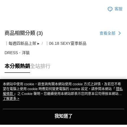
客服
商品相關分類 (3)
查看全部
｜每週四新品上架 ▸
｜06.18 SEXY夏季新品
DRESS．洋裝
本分類熱銷
全站排行
本網站中使用 cookie，欲查詢有關本網站使用 cookie 方式之詳情，及若您不希
熱門標籤
望在電腦上使用 cookie 時應如何變更電腦的 cookie 設定，請參閱本網站「
隱私
權條款
」之 Cookie 聲明。您繼續使用本網站即表示您同意本公司得按本網站使
用條款之 Cookie 聲明使用 cookie。
了解更多 >
我知道了