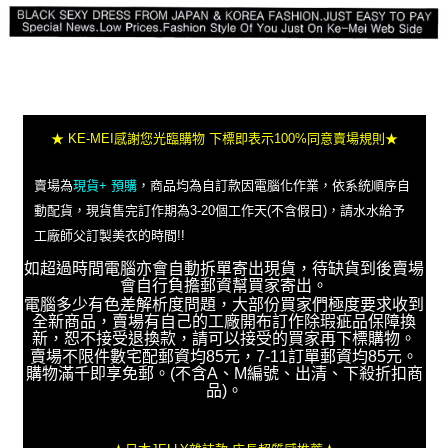
★ KE-MEI感謝您光臨購物 下標即表示100%同意賣場規則★
賣場為
現貨+ 預購
，商品均為自訂款因電腦化作業，依系統順序自
動配貨，現貨售完訂作期為3-20個工作天(不含假日)，請水水給予
工廠師父訂製美衣的時間!!
如超過時間電腦亦會自動拆單寄出現貨，待缺貨到後賣場
會自行負擔郵資幫買家寄出。
電腦多少有色差解析度問題，大部份買家們極度要求收到
全新商品，賣場有自己的工廠開布訂作除瑕疵品保障換
新，恕不接受退換款，請可以接受的買家再下標購物。
賣場不限件數宅配郵資均85元，7-11訂單郵資均85元。
購物滿千即享免郵。(不含A、M編號、出清、下殺折扣商
品)。