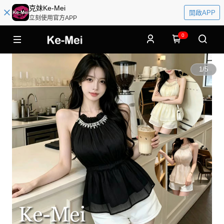
克妹Ke-Mei
開啟APP
立刻使用官方APP
0
1
/
5