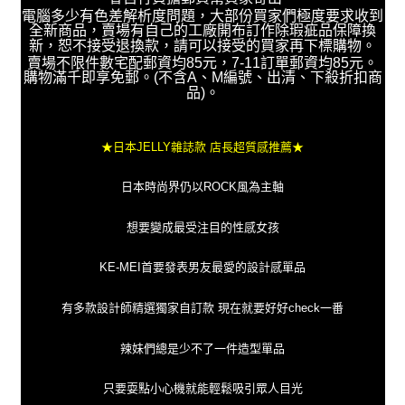
電腦多少有色差解析度問題，大部份買家們極度要求收到
全新商品，賣場有自己的工廠開布訂作除瑕疵品保障換
新，恕不接受退換款，請可以接受的買家再下標購物。
賣場不限件數宅配郵資均85元，7-11訂單郵資均85元。
購物滿千即享免郵。(不含A、M編號、出清、下殺折扣商
品)。
★日本JELLY雜誌款 店長超質感推薦★
日本時尚界仍以ROCK風為主軸
想要變成最受注目的性感女孩
KE-MEI首要發表男友最愛的設計感單品
有多款設計師精選獨家自訂款 現在就要好好check一番
辣妹們總是少不了一件造型單品
只要耍點小心機就能輕鬆吸引眾人目光