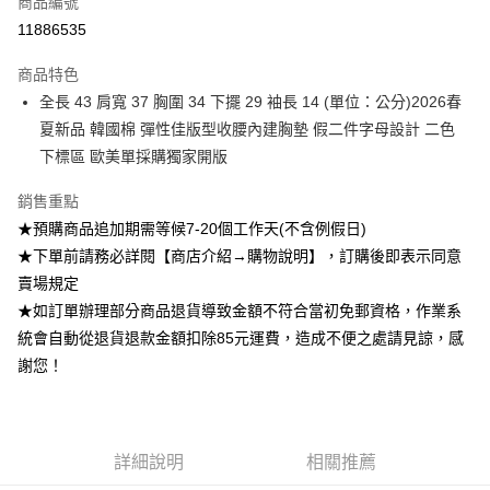
商品編號
超商取貨付款
11886535
Apple Pay
商品特色
ATM付款
全長 43 肩寬 37 胸圍 34 下擺 29 袖長 14 (單位：公分)2026春
夏新品 韓國棉 彈性佳版型收腰內建胸墊 假二件字母設計 二色
運送方式
下標區 歐美單採購獨家開版
全家付款取貨
銷售重點
每筆NT$85，滿NT$1,200(含以上)免運費
★預購商品追加期需等候7-20個工作天(不含例假日)
付款後全家取貨
★下單前請務必詳閱【商店介紹→購物說明】，訂購後即表示同意
賣場規定
每筆NT$85，滿NT$1,200(含以上)免運費
★如訂單辦理部分商品退貨導致金額不符合當初免郵資格，作業系
7-11付款取貨
統會自動從退貨退款金額扣除85元運費，造成不便之處請見諒，感
每筆NT$85，滿NT$1,200(含以上)免運費
謝您！
付款後7-11取貨
每筆NT$85，滿NT$1,200(含以上)免運費
詳細說明
相關推薦
宅配