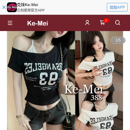
克妹Ke-Mei
開啟APP
立刻使用官方APP
0
1
/
5