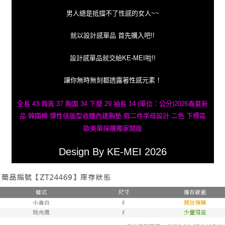
男人總是抵擋不了性感的女人~~
就以設計感單品 首先購入吧!!
設計感單品就交給KE-MEI啦!!
讓你無時無刻都透露著性感元素！
全長 43 肩寬 37 胸圍 34 下擺 29 袖長 14 (單位：公分)2026春夏新
品 韓國棉 彈性佳版型收腰內建胸墊 假二件字母設計 二色 下標區
歐美單採購獨家開版
Design By KE-MEI 2026