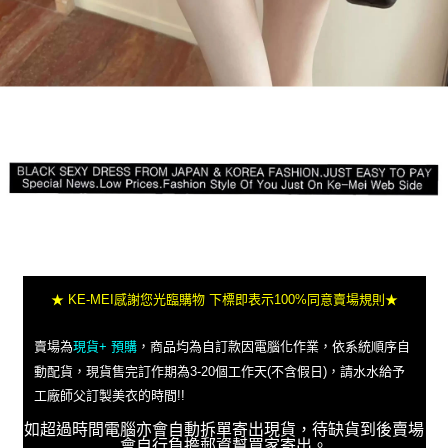
★ KE-MEI感謝您光臨購物 下標即表示100%同意賣場規則★
賣場為
現貨+ 預購
，商品均為自訂款因電腦化作業，依系統順序自
動配貨，現貨售完訂作期為3-20個工作天(不含假日)，請水水給予
工廠師父訂製美衣的時間!!
如超過時間電腦亦會自動拆單寄出現貨，待缺貨到後賣場
會自行負擔郵資幫買家寄出。