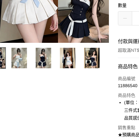
數量
付款與運
超取滿NT$
付款方式
商品特色
信用卡一
商品編號
11886540
超商取貨
商品特色
Apple Pay
(單位：
三件式
ATM付款
品質感
銷售重點
運送方式
★預購商品