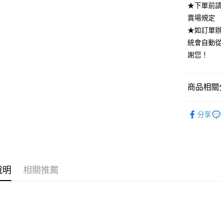
★下單前
全家付款
賣場規定
每筆NT$8
★如訂單
付款後全
統會自動
每筆NT$8
謝您！
7-11付款
每筆NT$8
商品相關分
付款後7-1
｜每週四新
分享
每筆NT$8
SUIT．套
宅配
每筆NT$8
說明
相關推薦