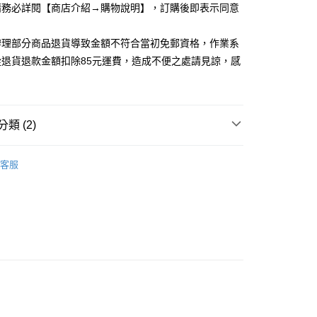
請務必詳閱【商店介紹→購物說明】，訂購後即表示同意
取貨
5，滿NT$1,200(含以上)免運費
辦理部分商品退貨導致金額不符合當初免郵資格，作業系
家取貨
從退貨退款金額扣除85元運費，造成不便之處請見諒，感
5，滿NT$1,200(含以上)免運費
取貨
5，滿NT$1,200(含以上)免運費
類 (2)
1取貨
品上架 ▸
｜06.18 SEXY夏季新品
客服
5，滿NT$1,200(含以上)免運費
裝
5，滿NT$1,200(含以上)免運費