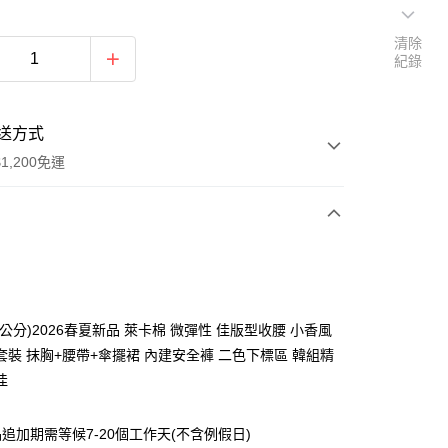
清除
紀錄
送方式
1,200免運
次付款
付款
公分)2026春夏新品 萊卡棉 微彈性 佳版型收腰 小香風
套裝 抹胸+腰帶+傘擺裙 內建安全褲 二色下標區 韓組精
佳
追加期需等候7-20個工作天(不含例假日)