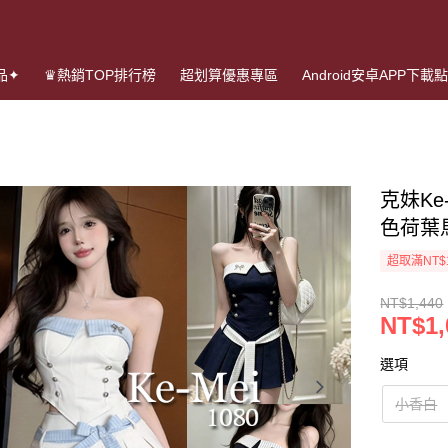
品✦
♛熱銷TOP排行榜
超划算優惠專區
Android安卓APP下載
克妹Ke
色荷葉
超取滿NT$
NT$1,440
NT$1,
選項
小香白