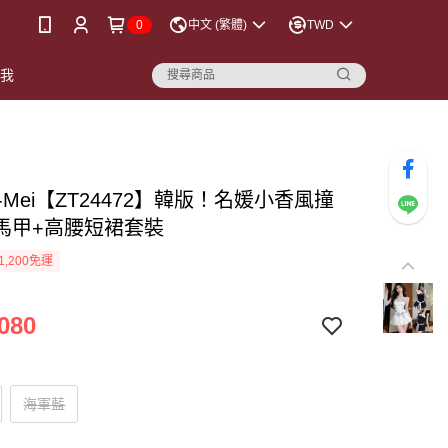
0
中文 (繁體)
TWD
點我
-Mei【ZT24472】韓版！名媛小香風撞
馬甲+高腰短裙套裝
1,200免運
080
海軍藍