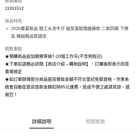
商品編號
超商取貨付款
11911512
Apple Pay
商品特色
ATM付款
2026春夏新品 精工水洗牛仔 版型寬鬆闊腿褲款 二款四碼 下標
區 韓組精品質感佳
運送方式
銷售重點
全家付款取貨
★預購商品追加期需等候7-20個工作天(不含例假日)
每筆NT$85，滿NT$1,200(含以上)免運費
★下單前請務必詳閱【商店介紹→購物說明】，訂購後即表示同意
付款後全家取貨
賣場規定
★如訂單辦理部分商品退貨導致金額不符合當初免郵資格，作業系
每筆NT$85，滿NT$1,200(含以上)免運費
統會自動從退貨退款金額扣除85元運費，造成不便之處請見諒，感
7-11付款取貨
謝您！
每筆NT$85，滿NT$1,200(含以上)免運費
付款後7-11取貨
每筆NT$85，滿NT$1,200(含以上)免運費
詳細說明
相關推薦
宅配