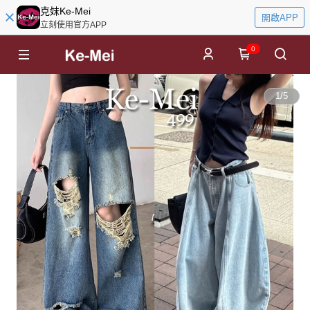
克妹Ke-Mei
開啟APP
立刻使用官方APP
0
1
/
5