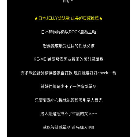
品)。
★日本JELLY雜誌款 店長超質感推薦★
日本時尚界仍以ROCK風為主軸
想要變成最受注目的性感女孩
KE-MEI首要發表男友最愛的設計感單品
有多款設計師精選獨家自訂款 現在就要好好check一番
辣妹們總是少不了一件造型單品
只要耍點小心機就能輕鬆吸引眾人目光
男人總是抵擋不了性感的女人~~
就以設計感單品 首先購入吧!!