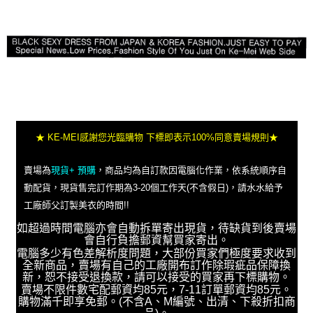
★ KE-MEI感謝您光臨購物 下標即表示100%同意賣場規則★
賣場為
現貨+ 預購
，商品均為自訂款因電腦化作業，依系統順序自
動配貨，現貨售完訂作期為3-20個工作天(不含假日)，請水水給予
工廠師父訂製美衣的時間!!
如超過時間電腦亦會自動拆單寄出現貨，待缺貨到後賣場
會自行負擔郵資幫買家寄出。
電腦多少有色差解析度問題，大部份買家們極度要求收到
全新商品，賣場有自己的工廠開布訂作除瑕疵品保障換
新，恕不接受退換款，請可以接受的買家再下標購物。
賣場不限件數宅配郵資均85元，7-11訂單郵資均85元。
購物滿千即享免郵。(不含A、M編號、出清、下殺折扣商