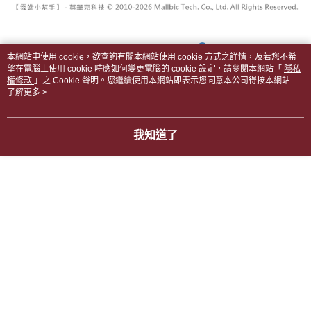
顯示電腦版詳細說明
本網站中使用 cookie，欲查詢有關本網站使用 cookie 方式之詳情，及若您不希
望在電腦上使用 cookie 時應如何變更電腦的 cookie 設定，請參閱本網站「
隱私
權條款
」之 Cookie 聲明。您繼續使用本網站即表示您同意本公司得按本網站使
客服
用條款之 Cookie 聲明使用 cookie。
了解更多 >
我知道了
商品相關分類 (4)
查看全部
｜每週四新品上架 ▸
｜06.18 SEXY夏季新品
BOTTOM．褲子、裙子
本分類熱銷
全站排行
熱門標籤