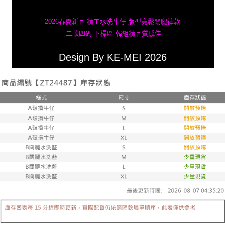
2026春夏新品 精工水洗牛仔 版型寬鬆闊腿褲款
二款四碼 下標區 韓組精品質感佳
Design By KE-MEI 2026