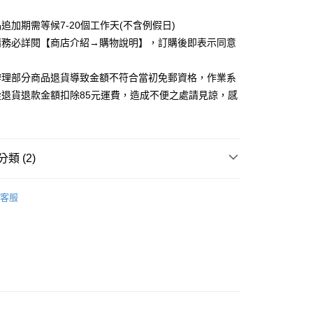
取貨
追加期需等候7-20個工作天(不含例假日)
5，滿NT$1,200(含以上)免運費
請務必詳閱【商店介紹→購物說明】，訂購後即表示同意
家取貨
5，滿NT$1,200(含以上)免運費
辦理部分商品退貨導致金額不符合當初免郵資格，作業系
從退貨退款金額扣除85元運費，造成不便之處請見諒，感
取貨
5，滿NT$1,200(含以上)免運費
1取貨
類 (2)
5，滿NT$1,200(含以上)免運費
 SEXY初秋新品
客服
5，滿NT$1,200(含以上)免運費
裝