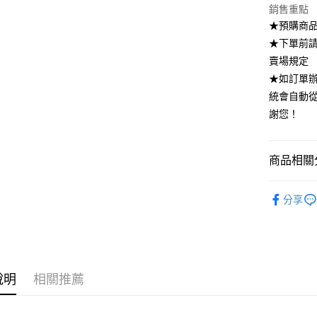
銷售重點
全家付款
★預購商品
每筆NT$8
★下單前
付款後全
賣場規定
每筆NT$8
★如訂單
統會自動
7-11付款
謝您！
每筆NT$8
付款後7-1
商品相關分
每筆NT$8
｜07.30
宅配
分享
每筆NT$8
SUIT．套
說明
相關推薦