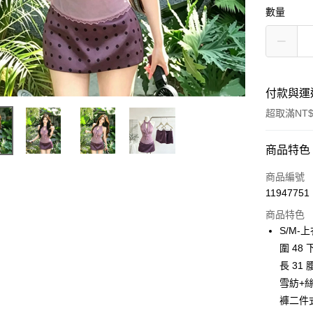
數量
付款與運
超取滿NT$
付款方式
商品特色
信用卡一
商品編號
11947751
超商取貨
商品特色
Apple Pay
S/M-上
圍 48 
ATM付款
長 31
雪紡+
運送方式
褲二件