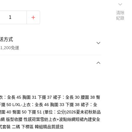
清除
紀錄
送方式
1,200免運
次付款
付款
衣：全長 45 胸圍 31 下擺 37 裙子：全長 30 腰圍 38 臀
下擺 50 L/XL-上衣：全長 46 胸圍 33 下擺 38 裙子：全
 腰圍 40 臀圍 50 下擺 51 (單位：公分)2026夏未初秋新品
絲綢 版型收腰 性感荷葉雪紡上衣+波點絲綢短裙內建安全
式套裝 二碼 下標區 韓組精品質感佳