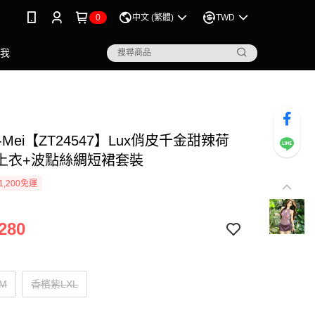
0
中文 (繁體)
TWD
點我
-Mei【ZT24547】Lux俏皮千金甜辣荷
上衣+波點絲綢短裙套裝
1,200免運
280
M
香檳紫LXL