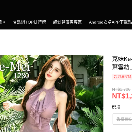
品✦
♛熱銷TOP排行榜
超划算優惠專區
Android安卓APP下載
克妹Ke
葉雪紡
超取滿NT$
NT$1,706
NT$1,
選項
香檳紫S