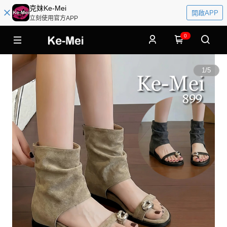
克妹Ke-Mei
開啟APP
立刻使用官方APP
0
1
/
5