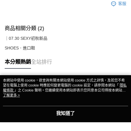
客服
商品相關分類 (2)
｜07.30 SEXY初秋新品
SHOES．進口鞋
本分類熱銷
全站排行
本網站中使用 cookie，欲查詢有關本網站使用 cookie 方式之詳情，及若您不希
熱門標籤
望在電腦上使用 cookie 時應如何變更電腦的 cookie 設定，請參閱本網站「
隱私
權條款
」之 Cookie 聲明。您繼續使用本網站即表示您同意本公司得按本網站使
用條款之 Cookie 聲明使用 cookie。
了解更多 >
我知道了