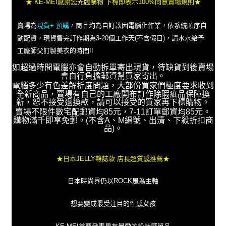
★ KE-MEI感謝您光臨購物 下標即表示100%同意賣場規則★
賣場為
現貨+ 預購
，商品均為自訂款因電腦化作業，依系統順序自
動配貨，現貨售完訂作期為3-20個工作天(不含假日)，請水水給予
工廠師父訂製美衣的時間!!
如超過時間電腦亦會自動拆單寄出現貨，待缺貨到後賣場
會自行負擔郵資幫買家寄出。
電腦多少有色差解析度問題，大部份買家們極度要求收到
全新商品，賣場有自己的工廠開布訂作除瑕疵品保障換
新，恕不接受退換款，請可以接受的買家再下標購物。
賣場不限件數宅配郵資均85元，7-11訂單郵資均85元。
購物滿千即享免郵。(不含A、M編號、出清、下殺折扣商
品)。
★日本JELLY雜誌款 店長超質感推薦★
日本時尚界仍以ROCK風為主軸
想要變成最受注目的性感女孩
KE-MEI首要發表男友最愛的設計感單品