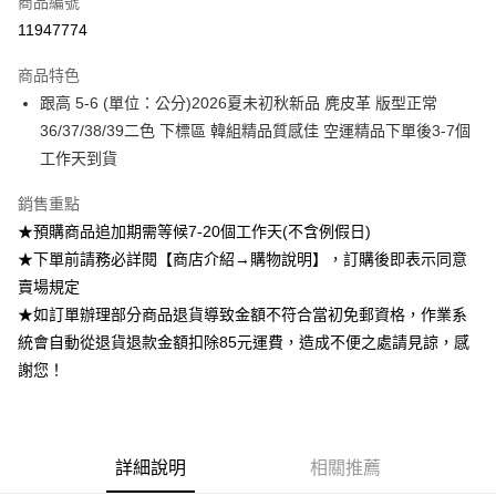
商品編號
超商取貨付款
11947774
Apple Pay
商品特色
ATM付款
跟高 5-6 (單位：公分)2026夏未初秋新品 麂皮革 版型正常
36/37/38/39二色 下標區 韓組精品質感佳 空運精品下單後3-7個
運送方式
工作天到貨
全家付款取貨
銷售重點
每筆NT$85，滿NT$1,200(含以上)免運費
★預購商品追加期需等候7-20個工作天(不含例假日)
付款後全家取貨
★下單前請務必詳閱【商店介紹→購物說明】，訂購後即表示同意
賣場規定
每筆NT$85，滿NT$1,200(含以上)免運費
★如訂單辦理部分商品退貨導致金額不符合當初免郵資格，作業系
7-11付款取貨
統會自動從退貨退款金額扣除85元運費，造成不便之處請見諒，感
每筆NT$85，滿NT$1,200(含以上)免運費
謝您！
付款後7-11取貨
每筆NT$85，滿NT$1,200(含以上)免運費
詳細說明
相關推薦
宅配