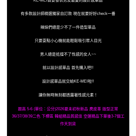
有多款設計師精選獨家自訂款 現在就要好好check一番
辣妹們總是少不了一件造型單品
只要耍點小心機就能輕鬆吸引眾人目光
男人總是抵擋不了性感的女人~~
就以設計感單品 首先購入吧!!
設計感單品就交給KE-MEI啦!!
讓你無時無刻都透露著性感元素！
跟高 5-6 (單位：公分)2026夏未初秋新品 麂皮革 版型正常
36/37/38/39二色 下標區 韓組精品質感佳 空運精品下單後3-7個工
作天到貨